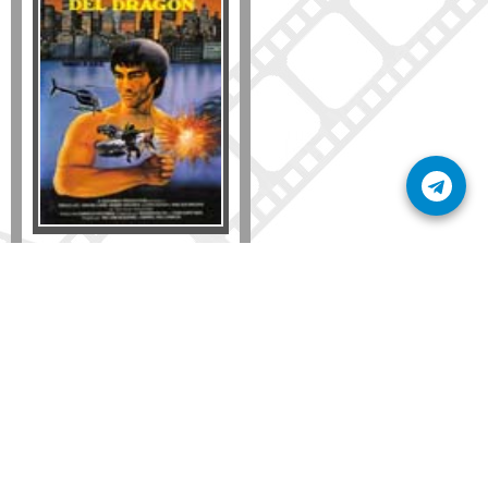
Formato
DVD
VHS
Detalles
AÑADIR