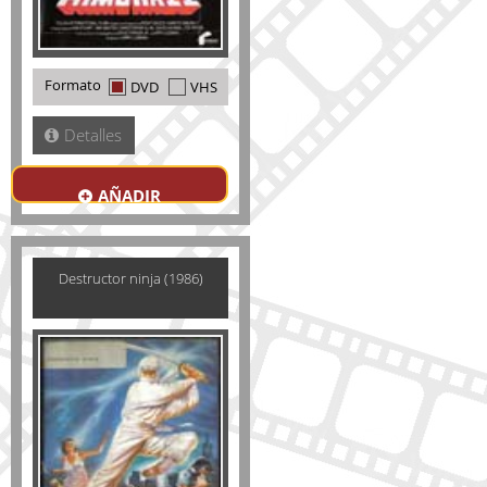
Formato
DVD
VHS
Detalles
AÑADIR
Destructor ninja (1986)