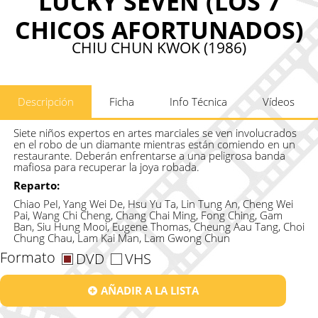
LUCKY SEVEN (LOS 7
CHICOS AFORTUNADOS)
CHIU CHUN KWOK (1986)
Descripción
Ficha
Info Técnica
Vídeos
Siete niños expertos en artes marciales se ven involucrados
en el robo de un diamante mientras están comiendo en un
restaurante. Deberán enfrentarse a una peligrosa banda
mafiosa para recuperar la joya robada.
Reparto:
Chiao PeI, Yang Wei De, Hsu Yu Ta, Lin Tung An, Cheng Wei
Pai, Wang Chi Cheng, Chang Chai Ming, Fong Ching, Gam
Ban, Siu Hung Mooi, Eugene Thomas, Cheung Aau Tang, Choi
Chung Chau, Lam Kai Man, Lam Gwong Chun
Formato
DVD
VHS
AÑADIR A LA LISTA