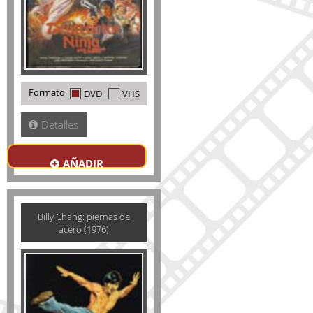
Formato
DVD
VHS
Detalles
AÑADIR
Billy Chang: piernas de
acero (1976)