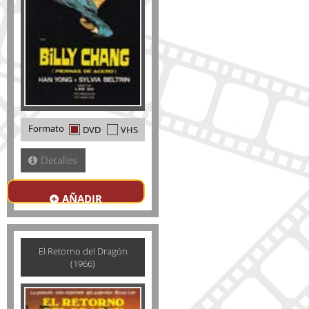
Formato
DVD
VHS
Detalles
AÑADIR
El Retorno del Dragón
(1966)