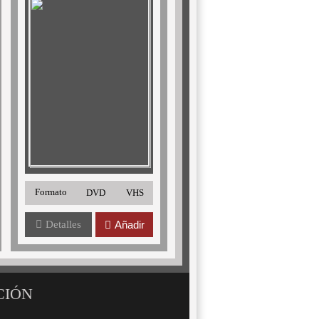
Formato
DVD
VHS
Detalles
Añadir
CIÓN