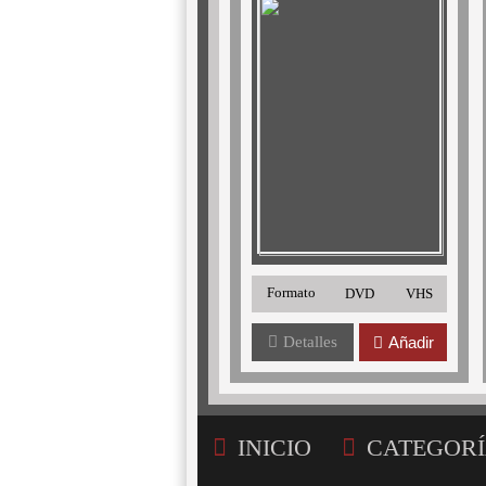
Formato
DVD
VHS
Detalles
Añadir
INICIO
CATEGORÍ