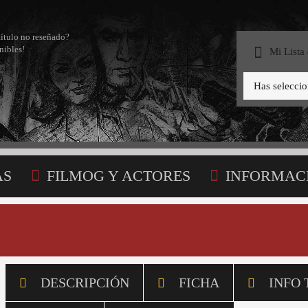
título no reseñado?
nibles!
Mi Lista
Has selecci
AS
FILMOG Y ACTORES
INFORMAC
STA
DESCRIPCIÓN
FICHA
INFO 