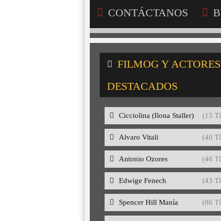
CONTÁCTANOS
B
FILMOG Y ACTORES
DESTACADOS
Cicciolina (Ilona Staller)
(15 Tí
Alvaro Vitali
(40 Tí
Antonio Ozores
(46 Tí
Edwige Fenech
(43 Tí
Spencer Hill Manía
(86 Tí