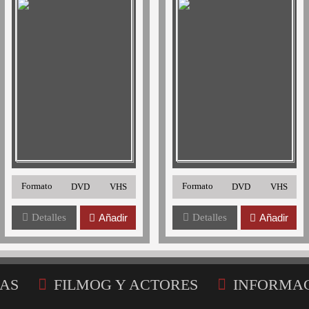
Formato
Formato
DVD
VHS
DVD
VHS
Detalles
Añadir
Detalles
Añadir
AS
FILMOG Y ACTORES
INFORMA