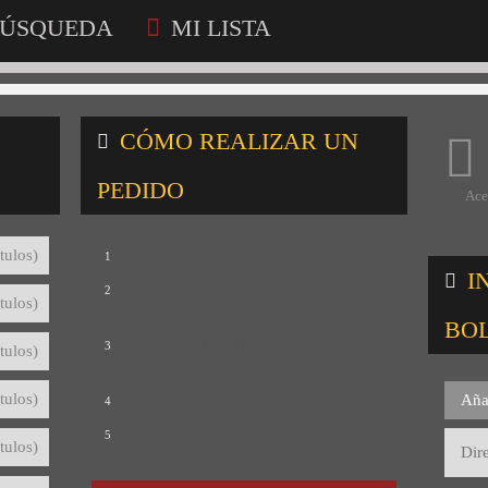
ÚSQUEDA
MI LISTA
CÓMO REALIZAR UN
PEDIDO
Ace
Consulta nuestro catálogo
tulos)
1
I
Selecciona los títulos que te interesan
2
tulos)
para crear tu lista de consultas
BO
Revisa tu lista y rellena el formulario
3
tulos)
con tus datos
Envíanos tu lista de consultas
tulos)
Aña
4
Te mandaremos el detalle del pedido
5
tulos)
con precios y condiciones de pago