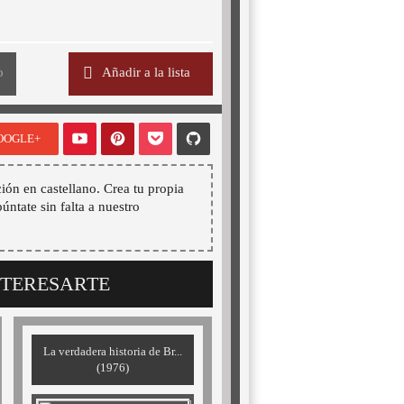
o
Añadir a la lista
OOGLE+
ión en castellano. Crea tu propia
púntate sin falta a nuestro
NTERESARTE
La verdadera historia de Br...
(1976)