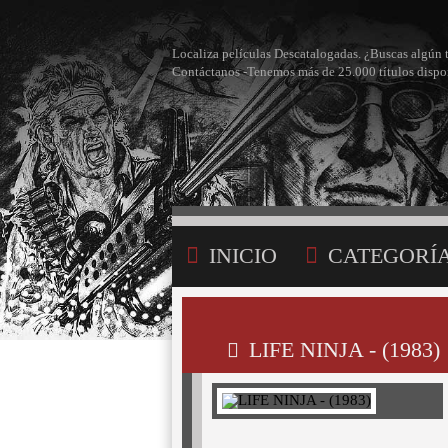
Localiza películas Descatalogadas. ¿Buscas algún 
Contáctanos -Tenemos más de 25.000 títulos dispo
INICIO
CATEGORÍ
BÚSQUEDA
MI LI
LIFE NINJA - (1983)