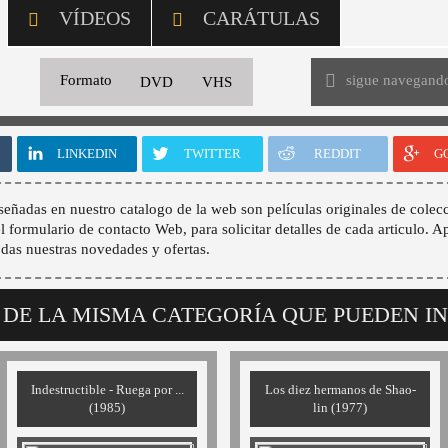
VÍDEOS
CARÁTULAS
sigue navegand
Formato
DVD
VHS
LINKEDIN
TWITTER
REDDIT
G
señadas en nuestro catalogo de la web son películas originales de colecc
 el formulario de contacto Web, para solicitar detalles de cada articulo. A
odas nuestras novedades y ofertas.
 DE LA MISMA CATEGORÍA QUE PUEDEN I
Indestructible - Ruega por ...
Los diez hermanos de Shao-
(1985)
lin (1977)