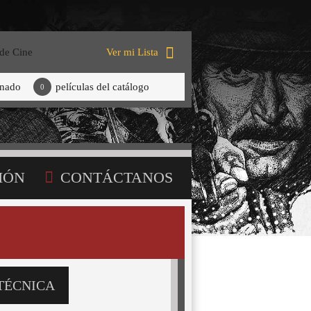
 de Cine
Ver mi Lista
onado
películas del catálogo
0
IÓN
CONTÁCTANOS
TÉCNICA