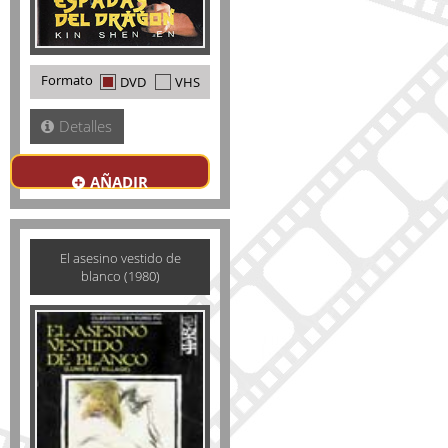
Formato
DVD
VHS
Detalles
AÑADIR
El asesino vestido de
blanco (1980)