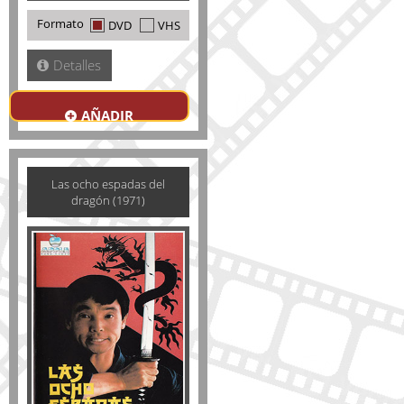
Formato
DVD
VHS
Detalles
AÑADIR
Las ocho espadas del
dragón (1971)