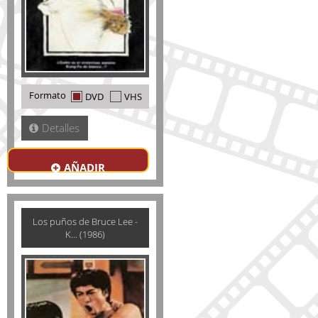
Formato
DVD
VHS
Detalles
AÑADIR
Los puños de Bruce Lee -
K... (1986)