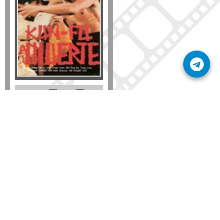
Formato
DVD
VHS
Detalles
AÑADIR
SÚSCRIBETE A NUESTRO BOLETÍN