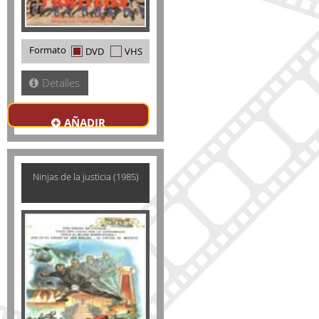
Formato
DVD
VHS
Detalles
AÑADIR
Ninjas de la justicia (1985)