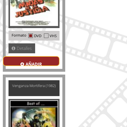
Formato
DVD
VHS
Detalles
AÑADIR
Venganza Mortifera (1982)