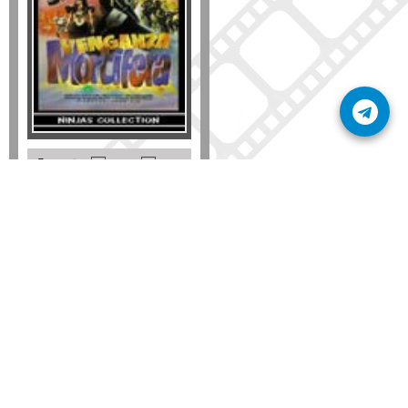
Formato
DVD
VHS
Detalles
AÑADIR
SÚSCRIBETE A NUESTRO BOLETÍN
Mantente informado sobre las últimas nosvedades