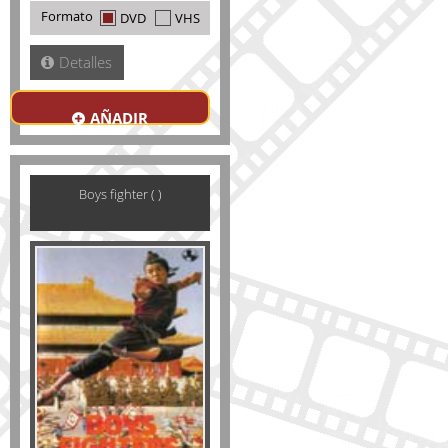
Formato
DVD
VHS
Detalles
AÑADIR
Boys fighter ( )