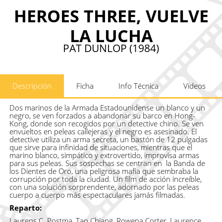
HEROES THREE, VUELVE
LA LUCHA
PAT DUNLOP (1984)
Descripción
Ficha
Info Técnica
Vídeos
Dos marinos de la Armada Estadounidense un blanco y un
negro, se ven forzados a abandonar su barco en Hong-
Kong, donde son recogidos por un detective chino. Se ven
envueltos en peleas callejeras y el negro es asesinado. El
detective utiliza un arma secreta, un bastón de 12 pulgadas
que sirve para infinidad de situaciones, mientras que el
marino blanco, simpático y extrovertido, improvisa armas
para sus peleas. Sus sospechas se centran en la Banda de
los Dientes de Oro, una peligrosa mafia que sembraba la
corrupción por toda la ciudad. Un film de acción increíble,
con una solución sorprendente, adornado por las peleas
cuerpo a cuerpo más espectaculares jamás filmadas.
Reparto:
Laurens C. Postma, Tao Chiang, Rowena Corter, Laurence