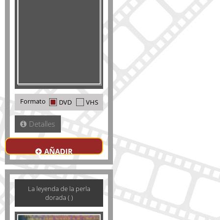
Formato
DVD
VHS
Detalles
AÑADIR
La leyenda de la perla
dorada ( )