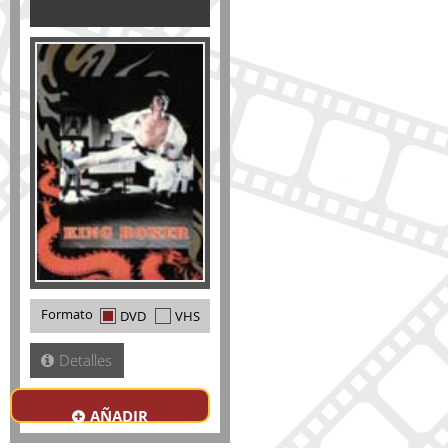
Formato
DVD
VHS
Detalles
AÑADIR