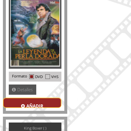
Formato
DVD
VHS
Detalles
AÑADIR
King Boxer ( )