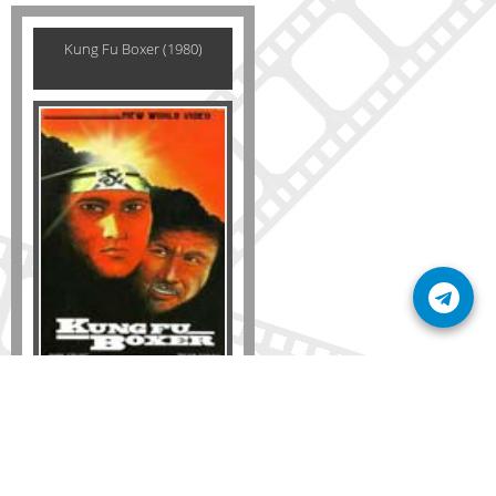
Kung Fu Boxer (1980)
Formato
DVD
VHS
Detalles