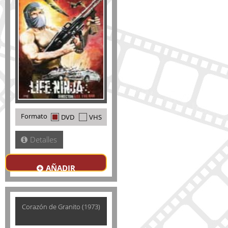
Formato
DVD
VHS
Detalles
AÑADIR
Corazón de Granito (1973)