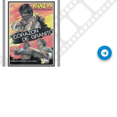
Formato
DVD
VHS
Detalles
AÑADIR