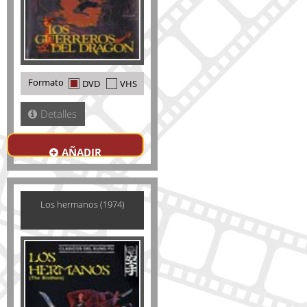
Formato
DVD
VHS
Detalles
AÑADIR
Los hermanos (1974)