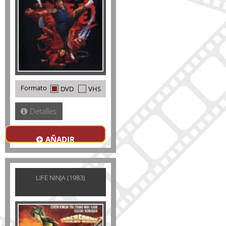
Formato
DVD
VHS
Detalles
AÑADIR
LIFE NINJA (1983)