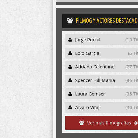
FILMOG Y ACTORES DESTACA
Jorge Porcel
(10 Tí
Lolo Garcia
(5 Tí
Adriano Celentano
(27 Tí
Spencer Hill Manía
(86 Tí
Laura Gemser
(35 Tí
Alvaro Vitali
(40 Tí
Ver más filmografías