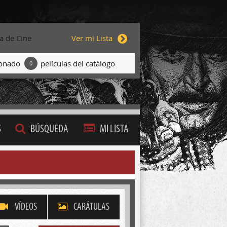
ta de Cine
Ver mi Lista
ionado
películas del catálogo
0
S
BÚSQUEDA
MI LISTA
VÍDEOS
CARÁTULAS