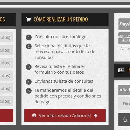
DOS
CÓMO REALIZAR UN PEDIDO
Consulta nuestro catálogo
tulos)
1
Selecciona los títulos que te
2
Acept
tulos)
interesan para crear tu lista de
consultas
tulos)
Revisa tu lista y rellena el
3
I
formulario con tus datos
tulos)
Envíanos tu lista de consultas
4
tulos)
Añadi
Te mandaremos el detalle del
5
pedido con precios y condiciones
tulos)
de pago
Ver información Adicional