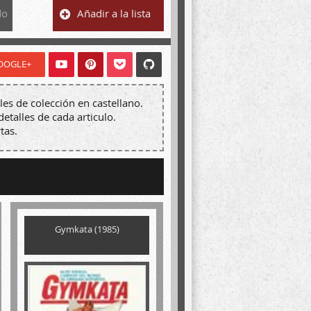
do
Añadir a la lista
OOGLE+
les de colección en castellano.
detalles de cada articulo.
tas.
Gymkata (1985)