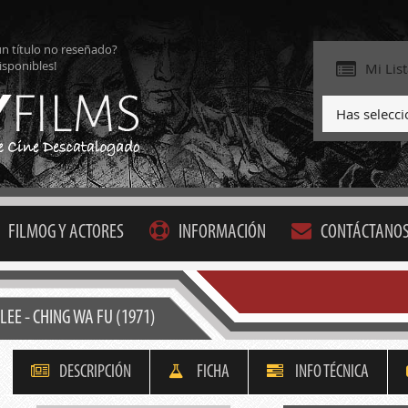
ún título no reseñado?
isponibles!
Mi Lis
Has selecc
FILMOG Y ACTORES
INFORMACIÓN
CONTÁCTANO
LEE - CHING WA FU (1971)
DESCRIPCIÓN
FICHA
INFO TÉCNICA