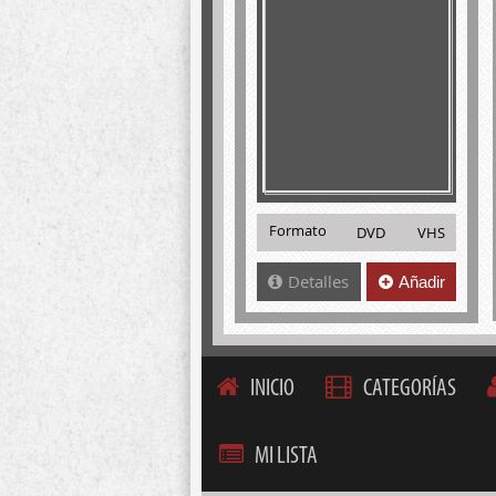
Formato
DVD
VHS
Detalles
Añadir
INICIO
CATEGORÍAS
MI LISTA