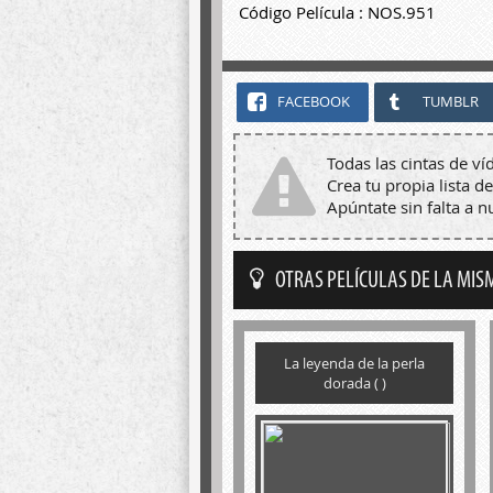
Código Película : NOS.951
FACEBOOK
TUMBLR
Todas las cintas de ví
Crea tu propia lista de
Apúntate sin falta a 
OTRAS PELÍCULAS DE LA MIS
La leyenda de la perla
dorada ( )