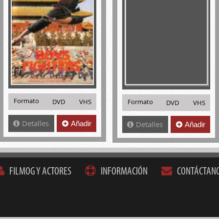
Formato
DVD
VHS
Formato
DVD
VHS
Detalles
Añadir
Detalles
Añadir
FILMOG Y ACTORES
INFORMACIÓN
CONTÁCTAN