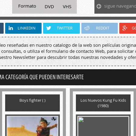
sigue navegan
Formato
DVD
VHS
LINKEDIN
TWITTER
REDDIT
G
deo reseñadas en nuestro catalogo de la web son películas origina
 consultas, o utiliza el formulario de contacto Web, para solicitar 
nuestro Newsletter para descubrir todas nuestras novedades y ofer
MA CATEGORÍA QUE PUEDEN INTERESARTE
Boys fighter ( )
Los Nuevos Kung Fu Kids
(1980)