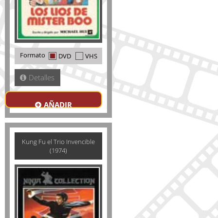
Formato
DVD
VHS
Detalles
AÑADIR
Kung Fu el Trio Invencible
(1974)