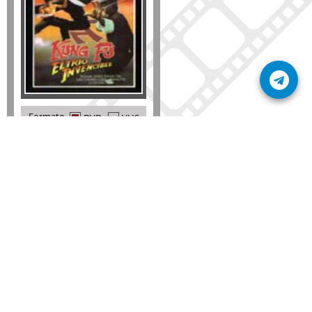
Formato
DVD
VHS
Detalles
AÑADIR
SÚSCRIBETE A NUESTRO BOLETÍN
Mantente informado sobre las últimas nosvedades