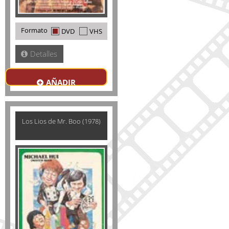
Formato
DVD
VHS
Detalles
AÑADIR
Los Lios de Mr. Boo (1978)