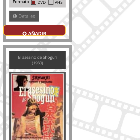
Formato
DVD
VHS
Detalles
AÑADIR
El asesino de Shogun
(1980)