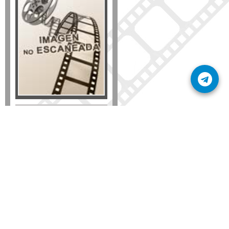
Formato
DVD
VHS
Detalles
AÑADIR