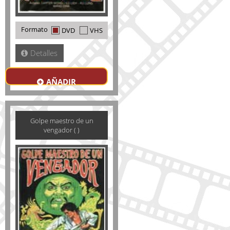
Formato
DVD
VHS
Detalles
AÑADIR
Golpe maestro de un
vengador ( )