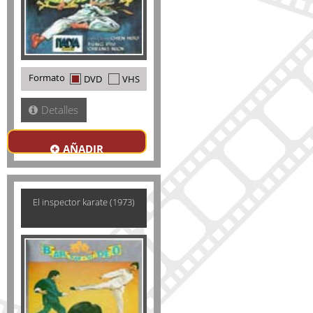
Formato
DVD
VHS
Detalles
AÑADIR
El inspector karate (1973)