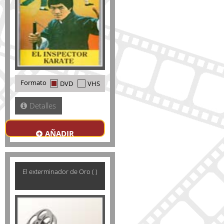
Formato
DVD
VHS
Detalles
AÑADIR
El exterminador de Oro ( )