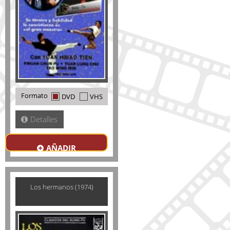
Formato
DVD
VHS
Detalles
AÑADIR
Los hermanos (1974)