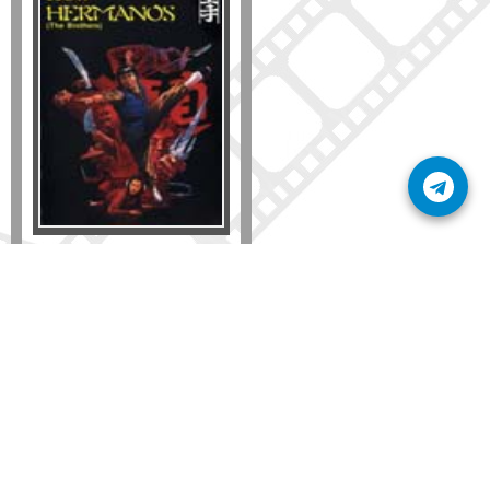
Formato
DVD
VHS
Detalles
AÑADIR