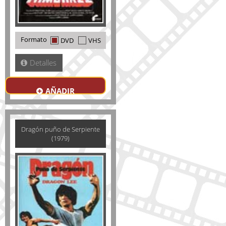
Formato
DVD
VHS
Detalles
AÑADIR
Dragón puño de Serpiente
(1979)