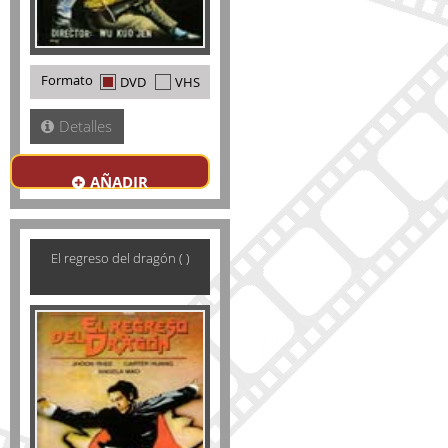
Formato
DVD
VHS
Detalles
AÑADIR
El regreso del dragón ( )