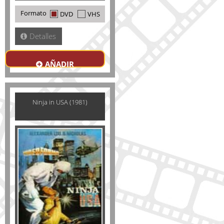
Formato
DVD
VHS
Detalles
AÑADIR
Ninja in USA (1981)