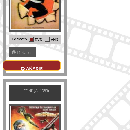
Formato
DVD
VHS
Detalles
AÑADIR
LIFE NINJA (1983)