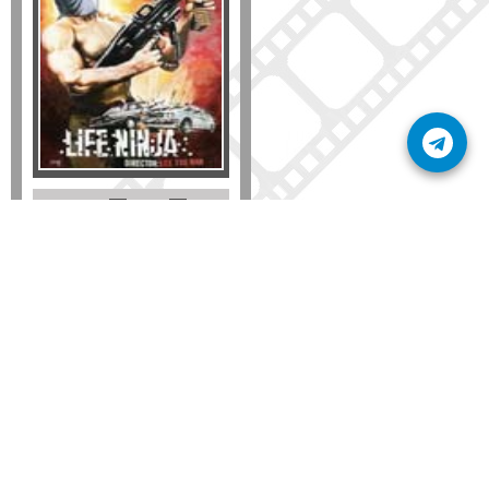
Formato
DVD
VHS
Detalles
AÑADIR
SÚSCRIBETE A NUESTRO BOLETÍN