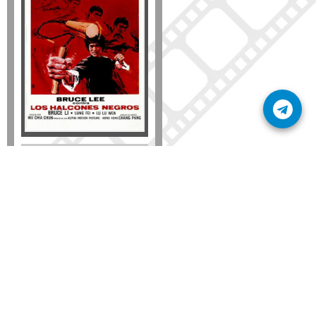
Formato
DVD
VHS
Detalles
AÑADIR