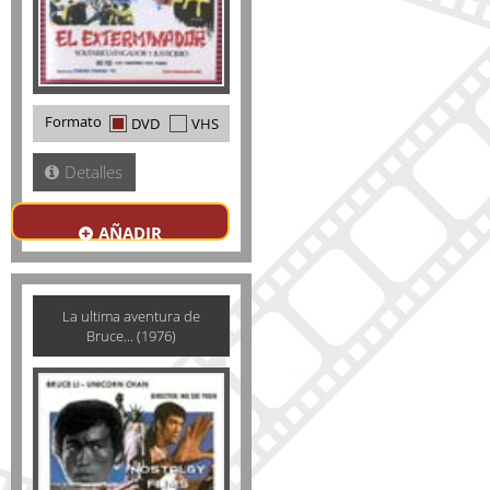
Formato
DVD
VHS
Detalles
AÑADIR
La ultima aventura de
Bruce... (1976)