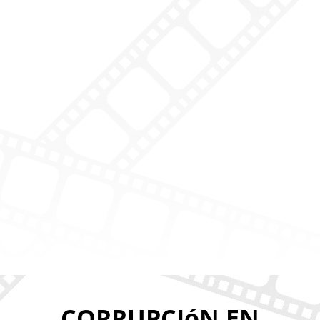
CORRUPCIóN EN