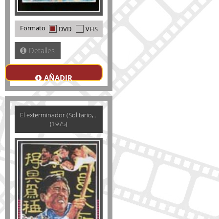
Formato
DVD
VHS
Detalles
AÑADIR
El exterminador (Solitario,...
(1975)