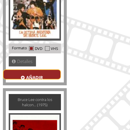
Formato
DVD
VHS
Detalles
AÑADIR
Bruce Lee contra los
halcon... (1975)