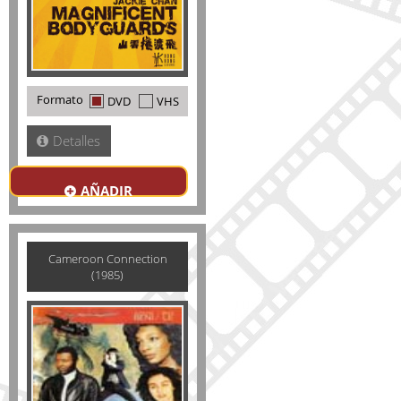
Formato
DVD
VHS
Detalles
AÑADIR
Cameroon Connection
(1985)