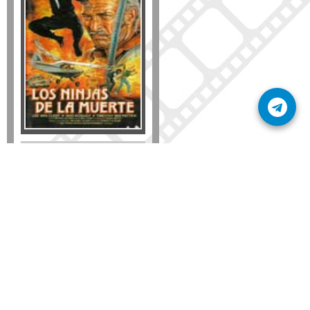
Formato
DVD
VHS
Detalles
AÑADIR