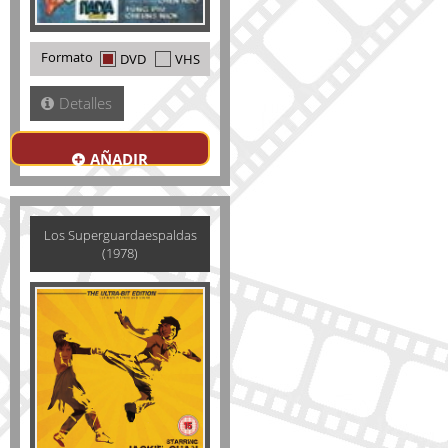
Formato
DVD
VHS
Detalles
AÑADIR
Los Superguardaespaldas
(1978)