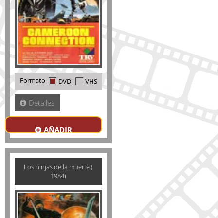
Formato
DVD
VHS
Detalles
AÑADIR
Los ninjas de la muerte (
1984)