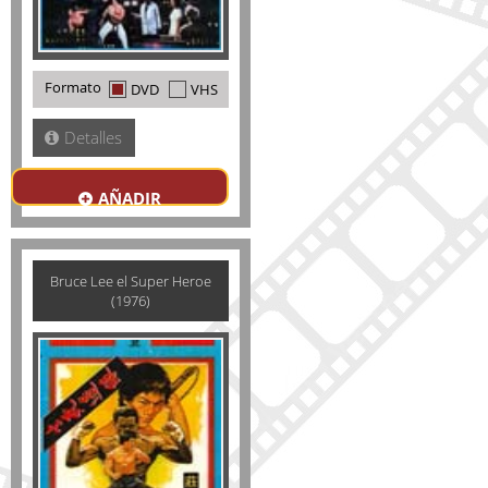
Formato
DVD
VHS
Detalles
AÑADIR
Bruce Lee el Super Heroe
(1976)