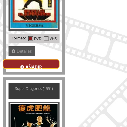
Formato
DVD
VHS
Detalles
AÑADIR
Super Dragones (1991)