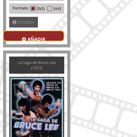
Formato
DVD
VHS
Detalles
AÑADIR
La Saga de Bruce Lee
(1977)