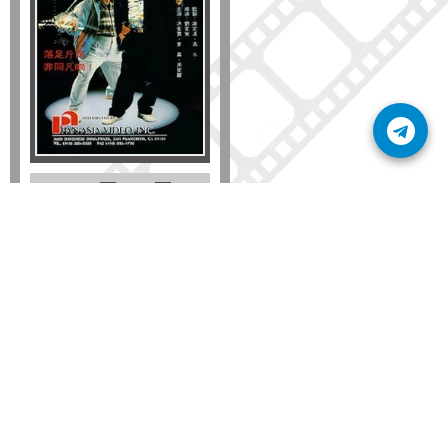
Formato
DVD
VHS
Detalles
AÑADIR
SÚSCRIBETE A NUESTRO BOLETÍN