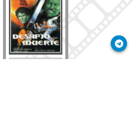
Formato
DVD
VHS
Detalles
AÑADIR