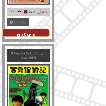
Formato
DVD
VHS
Detalles
AÑADIR
El Regreso De Los Kung fu
Kids (1987)