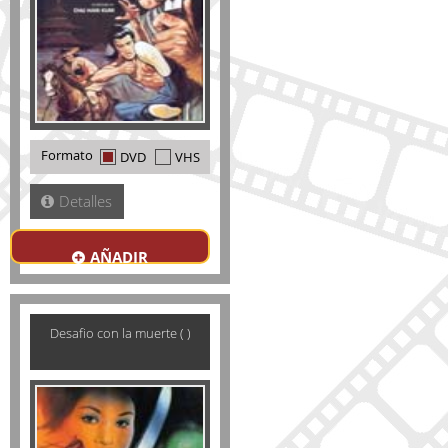
Formato
DVD
VHS
Detalles
AÑADIR
Desafio con la muerte ( )