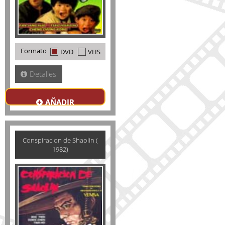
Formato
DVD
VHS
Detalles
AÑADIR
Conspiracion de Shaolin (
1982)