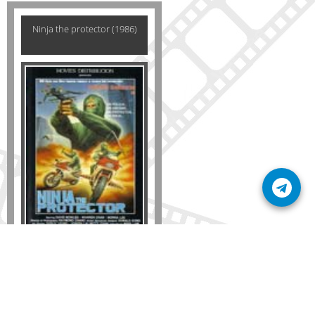
Ninja the protector (1986)
Formato
DVD
VHS
Detalles