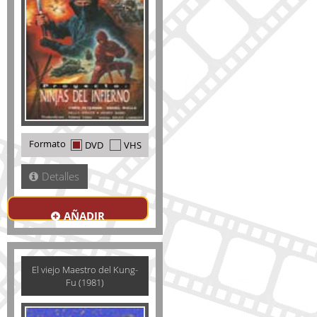
Formato
DVD
VHS
Detalles
AÑADIR
El viejo Maestro del Kung-
Fu (1981)