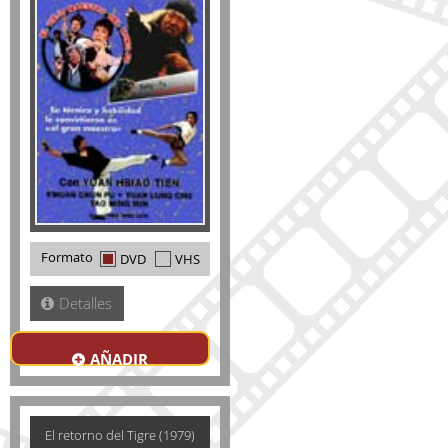
Formato
DVD
VHS
Detalles
AÑADIR
El retorno del Tigre (1979)