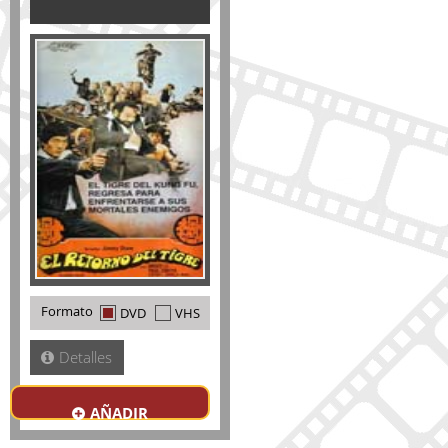
Formato
DVD
VHS
Detalles
AÑADIR