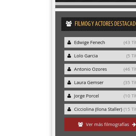
FILMOG Y ACTORES DESTACA
Edwige Fenech
(43 Tí
Lolo Garcia
(5 Tí
Antonio Ozores
(46 Tí
Laura Gemser
(35 Tí
Jorge Porcel
(10 Tí
Cicciolina (Ilona Staller)
(15 Tí
Ver más filmografías