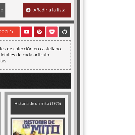
do
Añadir a la lista
OOGLE+
les de colección en castellano.
detalles de cada articulo.
tas.
Historia de un mito (1976)