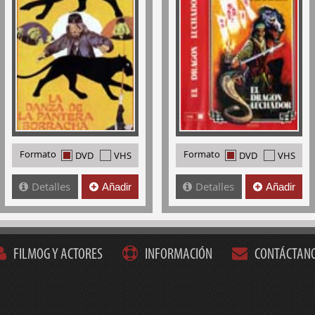
Formato
Formato
DVD
VHS
DVD
VHS
Detalles
Detalles
Añadir
Añadir
FILMOG Y ACTORES
INFORMACIÓN
CONTÁCTAN