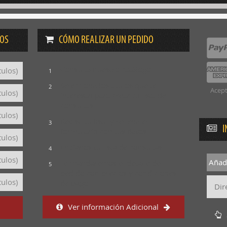
DOS
CÓMO REALIZAR UN PEDIDO
Consulta nuestro catálogo
tulos)
1
Selecciona los títulos que te
2
Acept
tulos)
interesan para crear tu lista de
consultas
tulos)
Revisa tu lista y rellena el
3
I
formulario con tus datos
tulos)
Envíanos tu lista de consultas
4
tulos)
Añadi
Te mandaremos el detalle del
5
pedido con precios y condiciones
tulos)
de pago
Ver información Adicional