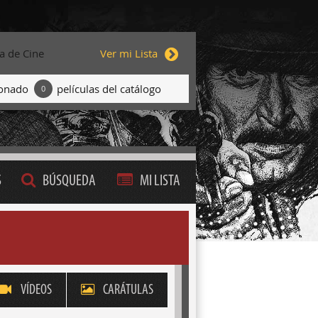
ta de Cine
Ver mi Lista
ionado
películas del catálogo
0
S
BÚSQUEDA
MI LISTA
VÍDEOS
CARÁTULAS