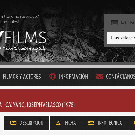
ún título no reseñado?
isponibles!
Mi Lis
Has selecc
FILMOG Y ACTORES
INFORMACIÓN
CONTÁCTANO
 - C.Y. YANG, JOSEPH VELASCO (1978)
DESCRIPCIÓN
FICHA
INFO TÉCNICA