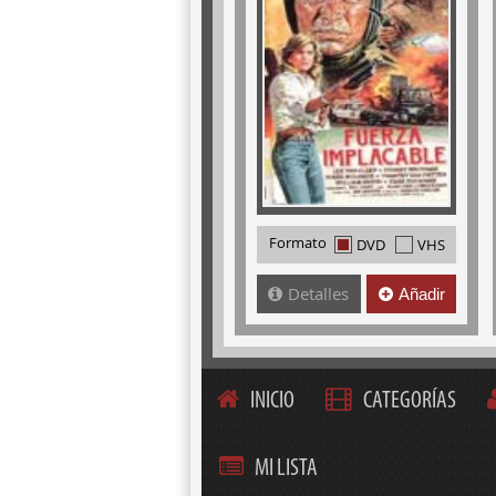
Formato
DVD
VHS
Detalles
Añadir
INICIO
CATEGORÍAS
MI LISTA