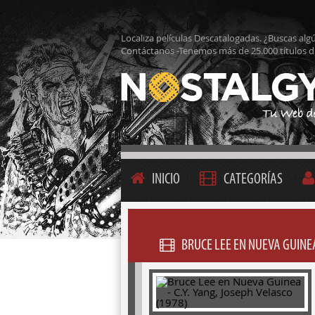
Localiza películas Descatalogadas. ¿Buscas alg
Contáctanos -Tenemos más de 25.000 títulos d
INICIO
CATEGORÍAS
BRUCE LEE EN NUEVA GUINEA