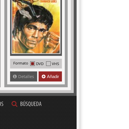
Formato
DVD
VHS
Detalles
Añadir
OS
BÚSQUEDA