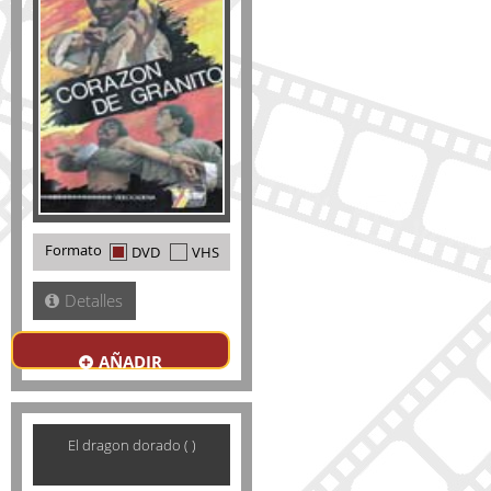
Formato
DVD
VHS
Detalles
AÑADIR
El dragon dorado ( )