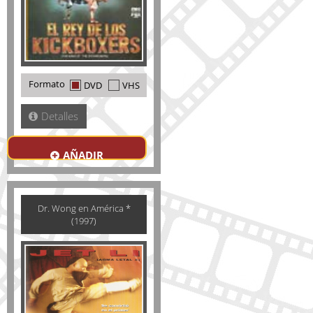
Formato
DVD
VHS
Detalles
AÑADIR
Dr. Wong en América *
(1997)