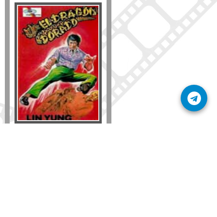
Formato
DVD
VHS
Detalles
AÑADIR