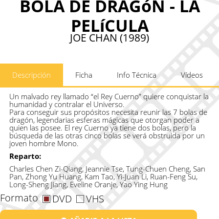
BOLA DE DRAGóN - LA
PELíCULA
JOE CHAN (1989)
Descripción
Ficha
Info Técnica
Vídeos
Un malvado rey llamado “el Rey Cuerno” quiere conquistar la
humanidad y contralar el Universo.
Para conseguir sus propósitos necesita reunir las 7 bolas de
dragón, legendarias esferas mágicas que otorgan poder a
quien las posee. El rey Cuerno ya tiene dos bolas, pero la
búsqueda de las otras cinco bolas se verá obstruida por un
joven hombre Mono.
Reparto:
Charles Chen Zi-Qiang, Jeannie Tse, Tung-Chuen Cheng, San
Pan, Zhong Yu Huang, Kam Tao, Yi-Juan Li, Ruan-Feng Su,
Long-Sheng Jiang, Eveline Oranje, Yao Ying Hung
Formato
DVD
VHS