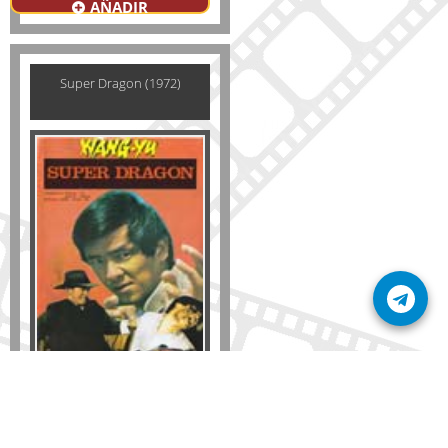
AÑADIR
Super Dragon (1972)
Formato
DVD
VHS