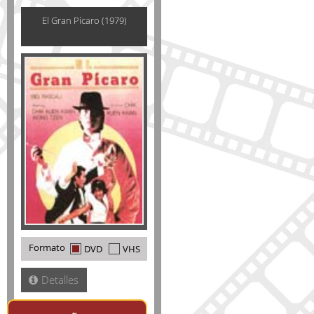
El Gran Pícaro (1979)
Formato
DVD
VHS
Detalles