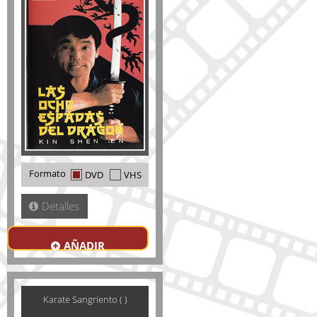
Formato
DVD
VHS
Detalles
AÑADIR
Karate Sangriento ( )