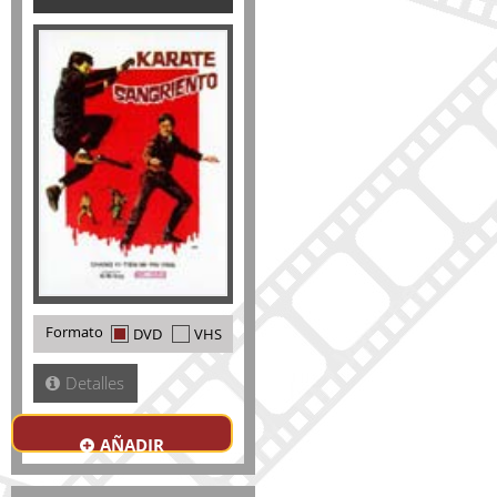
Formato
DVD
VHS
Detalles
AÑADIR