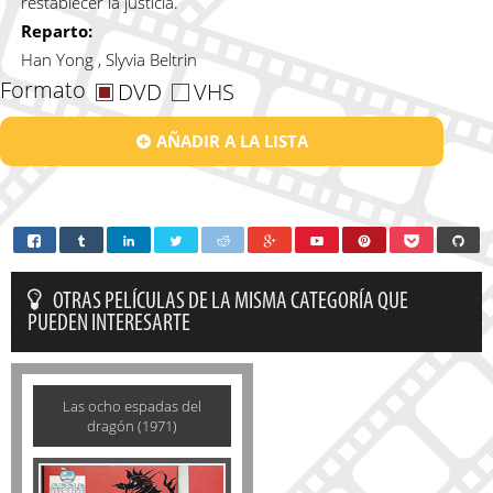
restablecer la justicia.
Reparto:
Han Yong , Slyvia Beltrin
Formato
DVD
VHS
AÑADIR A LA LISTA
OTRAS PELÍCULAS DE LA MISMA CATEGORÍA QUE
PUEDEN INTERESARTE
Las ocho espadas del
dragón (1971)