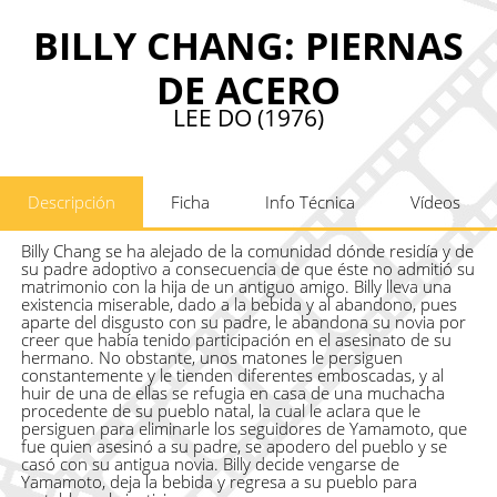
BILLY CHANG: PIERNAS
DE ACERO
LEE DO (1976)
Descripción
Ficha
Info Técnica
Vídeos
Billy Chang se ha alejado de la comunidad dónde residía y de
su padre adoptivo a consecuencia de que éste no admitió su
matrimonio con la hija de un antiguo amigo. Billy lleva una
existencia miserable, dado a la bebida y al abandono, pues
aparte del disgusto con su padre, le abandona su novia por
creer que había tenido participación en el asesinato de su
hermano. No obstante, unos matones le persiguen
constantemente y le tienden diferentes emboscadas, y al
huir de una de ellas se refugia en casa de una muchacha
procedente de su pueblo natal, la cual le aclara que le
persiguen para eliminarle los seguidores de Yamamoto, que
fue quien asesinó a su padre, se apodero del pueblo y se
casó con su antigua novia. Billy decide vengarse de
Yamamoto, deja la bebida y regresa a su pueblo para