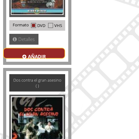
Formato
DVD
VHS
Detalles
AÑADIR
Dos contra el gran asesino
( )