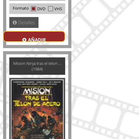
Formato
DVD
VHS
Detalles
AÑADIR
Mision Ninja tras el telon ...
(1984)