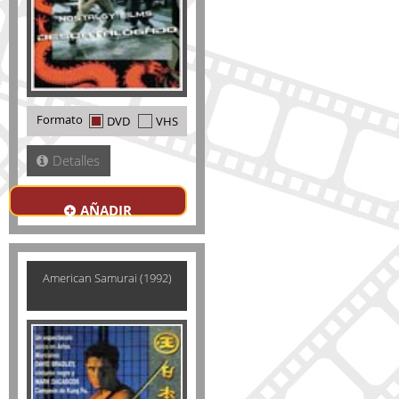
Formato
DVD
VHS
Detalles
AÑADIR
American Samurai (1992)