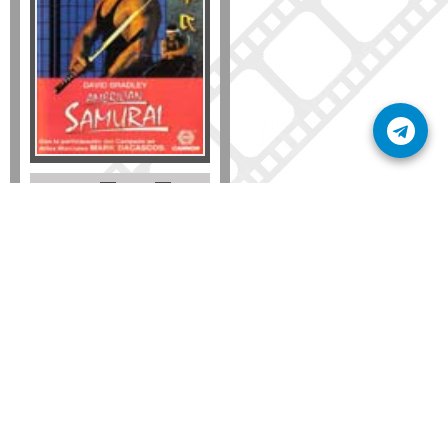
Formato
DVD
VHS
Detalles
AÑADIR
SÚSCRIBETE A NUESTRO BOLETÍN