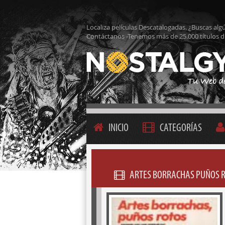
Localiza películas Descatalogadas. ¿Buscas alg
Contáctanos -Tenemos más de 25.000 títulos d
INICIO
CATEGORÍAS
ARTES BORRACHAS PUÑOS R