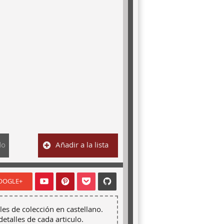
do
Añadir a la lista
OOGLE+
les de colección en castellano.
detalles de cada articulo.