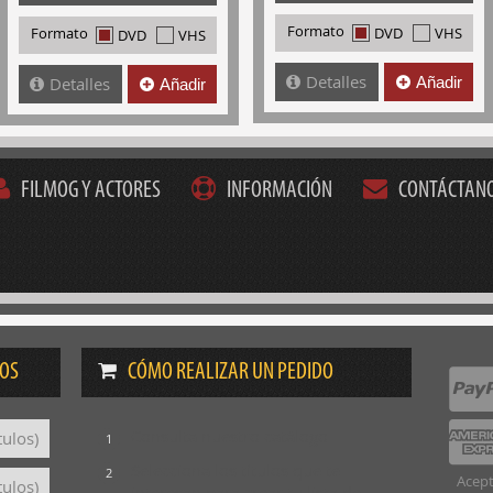
Formato
DVD
VHS
Formato
DVD
VHS
Detalles
Detalles
Añadir
Añadir
FILMOG Y ACTORES
INFORMACIÓN
CONTÁCTAN
DOS
CÓMO REALIZAR UN PEDIDO
Consulta nuestro catálogo
tulos)
1
Selecciona los títulos que te
2
Acept
tulos)
interesan para crear tu lista de