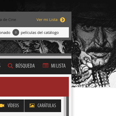
ta de Cine
Ver mi Lista
ionado
películas del catálogo
0
S
BÚSQUEDA
MI LISTA
VÍDEOS
CARÁTULAS