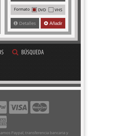
Formato
DVD
VHS
Detalles
Añadir
OS
BÚSQUEDA
amos Paypal, transferencia bancaria y