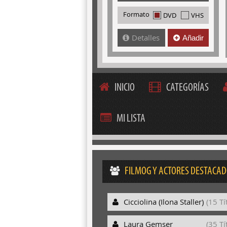
Formato
DVD
VHS
Detalles
Añadir
INICIO
CATEGORÍAS
MI LISTA
FILMOG Y ACTORES DESTACA
Cicciolina (Ilona Staller)
(15 Tí
Laura Gemser
(35 Tí