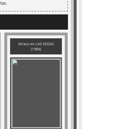
tas.
Atraco en LAS VEGAS
(1984)