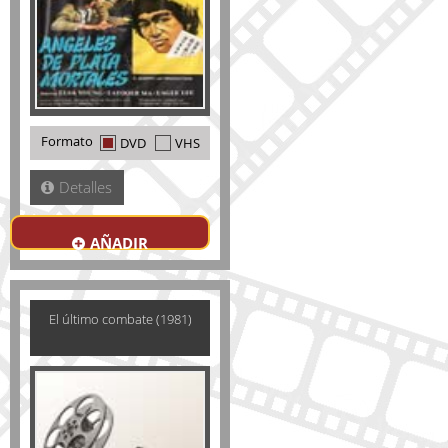
Formato
DVD
VHS
Detalles
AÑADIR
El último combate (1981)