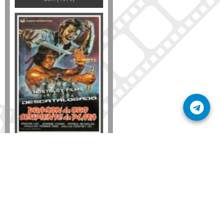
Formato
DVD
VHS
Detalles
AÑADIR