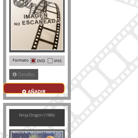
Formato
DVD
VHS
Detalles
AÑADIR
Ninja Dragon (1986)