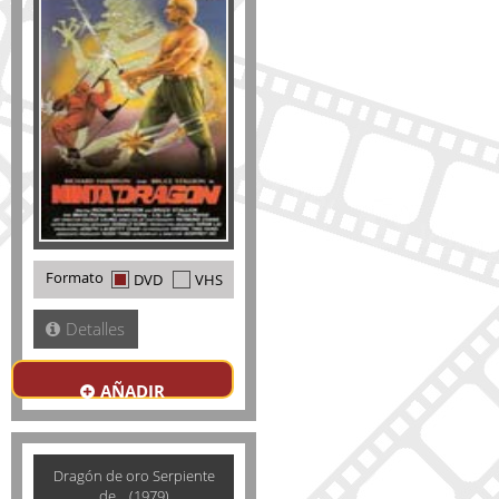
Formato
DVD
VHS
Detalles
AÑADIR
Dragón de oro Serpiente
de... (1979)