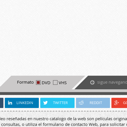
sigue navegan
Formato
DVD
VHS
LINKEDIN
TWITTER
REDDIT
G
deo reseñadas en nuestro catalogo de la web son películas origina
 consultas, o utiliza el formulario de contacto Web, para solicitar 