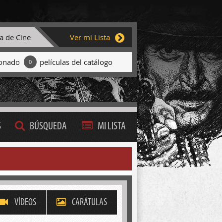
ta de Cine
Ver mi Lista
ionado
películas del catálogo
0
S
BÚSQUEDA
MI LISTA
VÍDEOS
CARÁTULAS