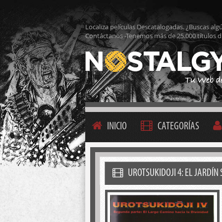
Localiza películas Descatalogadas. ¿Buscas alg
Contáctanos -Tenemos más de 25.000 títulos d
INICIO
CATEGORÍAS
UROTSUKIDOJI 4: EL JARDÍ­N