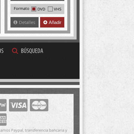
Formato
DVD
VHS
Detalles
Añadir
OS
BÚSQUEDA
amos Paypal, transferencia bancaria y