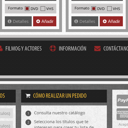
Formato
Formato
DVD
VHS
DVD
VHS
Detalles
Detalles
Añadir
Añadir
FILMOG Y ACTORES
INFORMACIÓN
CONTÁCTAN
DOS
CÓMO REALIZAR UN PEDIDO
Consulta nuestro catálogo
tulos)
1
Selecciona los títulos que te
2
Acept
tulos)
interesan para crear tu lista de