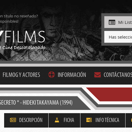
ún título no reseñado?
isponibles!
Mi Lis
Has selecc
FILMOG Y ACTORES
INFORMACIÓN
CONTÁCTANO
 SECRETO * - HIDEKI TAKAYAMA (1994)
DESCRIPCIÓN
FICHA
INFO TÉCNICA