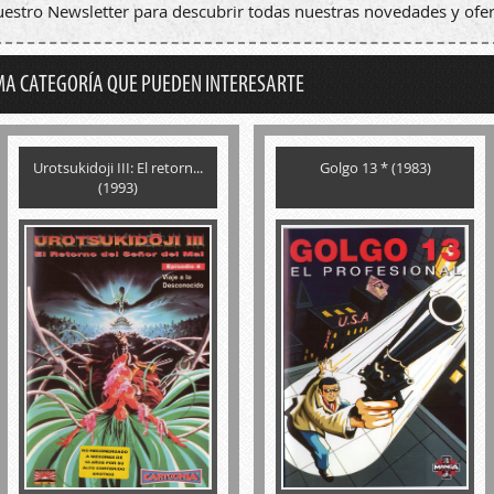
nuestro Newsletter para descubrir todas nuestras novedades y ofer
MA CATEGORÍA QUE PUEDEN INTERESARTE
Urotsukidoji III: El retorn...
Golgo 13 * (1983)
(1993)