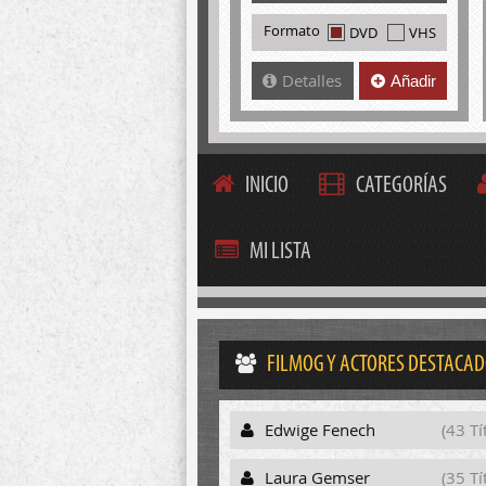
Formato
DVD
VHS
Detalles
Añadir
INICIO
CATEGORÍAS
MI LISTA
FILMOG Y ACTORES DESTACA
Edwige Fenech
(43 Tí
Laura Gemser
(35 Tí