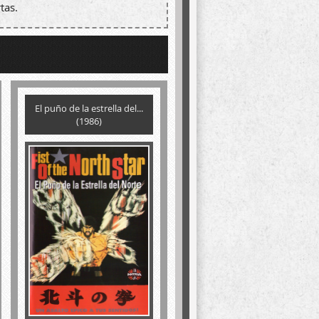
tas.
El puño de la estrella del...
(1986)