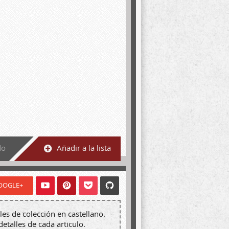
do
Añadir a la lista
OOGLE+
les de colección en castellano.
detalles de cada articulo.