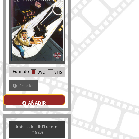
Formato
DVD
VHS
Detalles
AÑADIR
Urotsukidoji III: El retorn...
(1993)