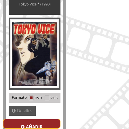
Tokyo Vice * (1990)
Formato
DVD
VHS
Detalles
AÑADIR