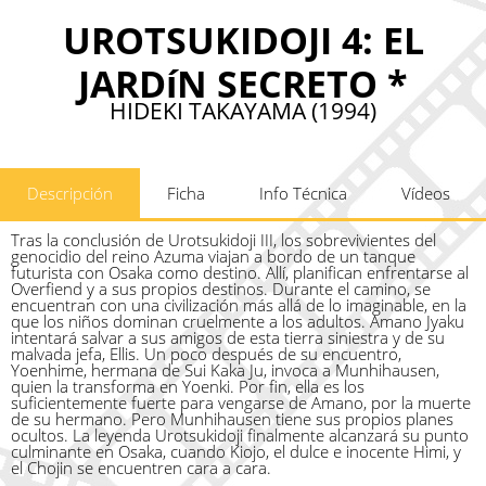
UROTSUKIDOJI 4: EL
JARDí­N SECRETO *
HIDEKI TAKAYAMA (1994)
Descripción
Ficha
Info Técnica
Vídeos
Tras la conclusión de Urotsukidoji III, los sobrevivientes del
genocidio del reino Azuma viajan a bordo de un tanque
futurista con Osaka como destino. Allí, planifican enfrentarse al
Overfiend y a sus propios destinos. Durante el camino, se
encuentran con una civilización más allá de lo imaginable, en la
que los niños dominan cruelmente a los adultos. Amano Jyaku
intentará salvar a sus amigos de esta tierra siniestra y de su
malvada jefa, Ellis. Un poco después de su encuentro,
Yoenhime, hermana de Sui Kaka Ju, invoca a Munhihausen,
quien la transforma en Yoenki. Por fin, ella es los
suficientemente fuerte para vengarse de Amano, por la muerte
de su hermano. Pero Munhihausen tiene sus propios planes
ocultos. La leyenda Urotsukidoji finalmente alcanzará su punto
culminante en Osaka, cuando Kiojo, el dulce e inocente Himi, y
el Chojin se encuentren cara a cara.