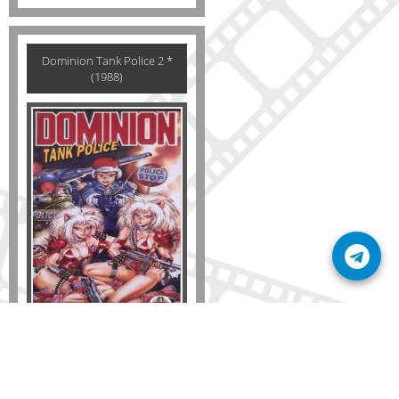
Dominion Tank Police 2 *
(1988)
Formato
DVD
VHS
Detalles