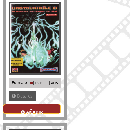
Formato
DVD
VHS
Detalles
AÑADIR