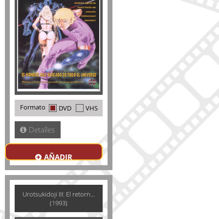
Formato
DVD
VHS
Detalles
AÑADIR
Urotsukidoji III: El retorn...
(1993)