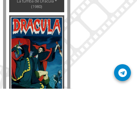
La tumba de Dracula *
(1980)
Formato
DVD
VHS
Detalles
AÑADIR