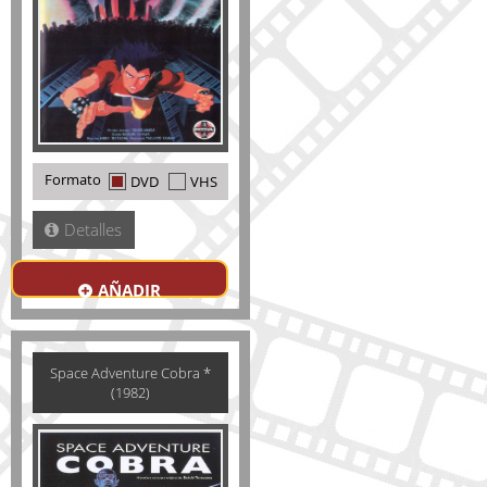
Formato
DVD
VHS
Detalles
AÑADIR
Space Adventure Cobra *
(1982)