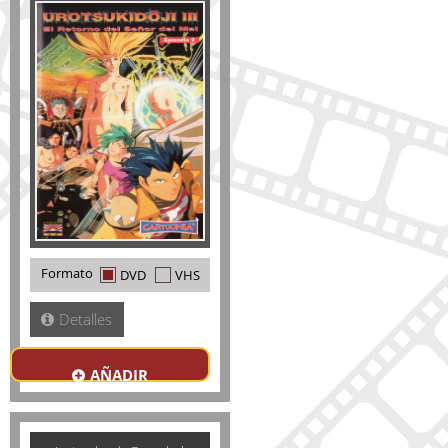
Formato
DVD
VHS
Detalles
AÑADIR