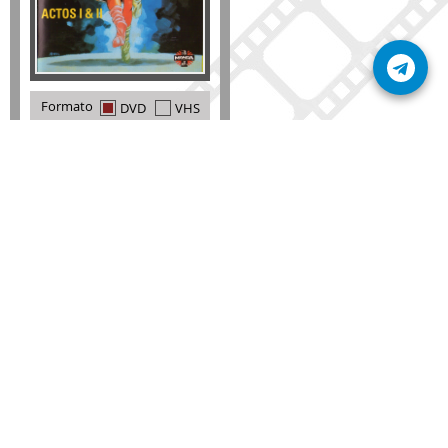
Formato
DVD
VHS
Detalles
AÑADIR
SÚSCRIBETE A NUESTRO BOLETÍN
Mantente informado sobre las últimas nosvedades
de nuestra web.