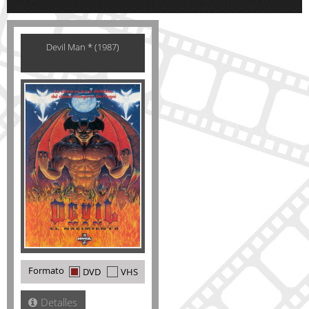
Devil Man * (1987)
Formato
DVD
VHS
Detalles