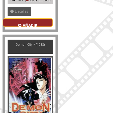
DVD
VHS
Detalles
AÑADIR
Demon City * (1988)