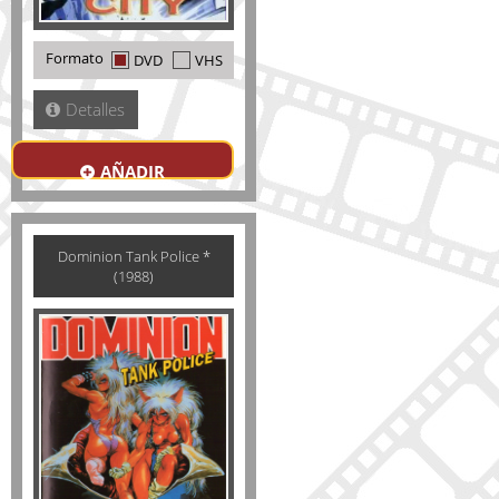
Formato
DVD
VHS
Detalles
AÑADIR
Dominion Tank Police *
(1988)