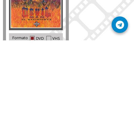
Formato
DVD
VHS
Detalles
AÑADIR
SÚSCRIBETE A NUESTRO BOLETÍN
Mantente informado sobre las últimas nosvedades
de nuestra web.