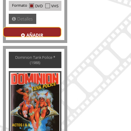
Formato
DVD
VHS
Detalles
AÑADIR
Dominion Tank Police *
(1988)