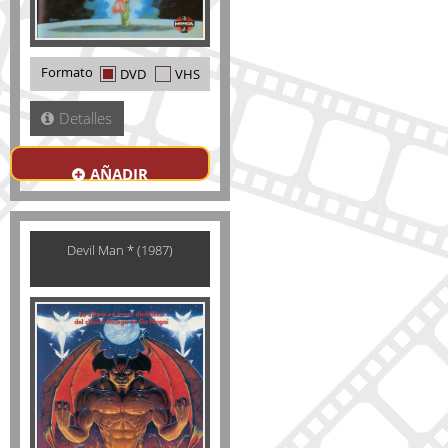
Formato
DVD
VHS
Detalles
AÑADIR
Devil Man * (1987)