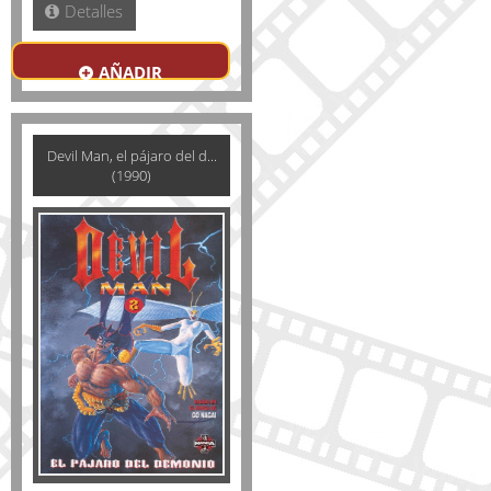
Detalles
AÑADIR
Devil Man, el pájaro del d...
(1990)