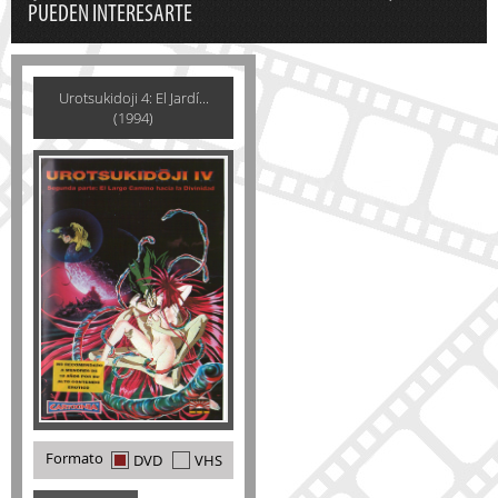
PUEDEN INTERESARTE
Urotsukidoji 4: El Jardí­...
(1994)
Formato
DVD
VHS