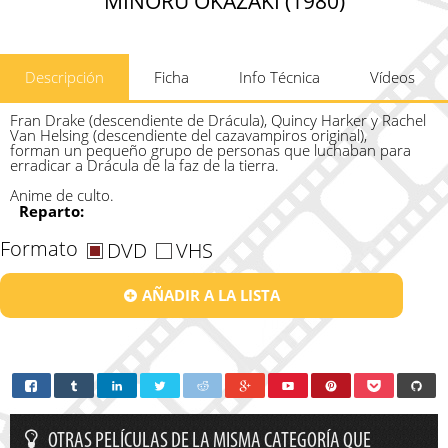
MINORU OKAZAKI (1980)
Descripción
Ficha
Info Técnica
Vídeos
Fran Drake (descendiente de Drácula), Quincy Harker y Rachel
Van Helsing (descendiente del cazavampiros original),
forman un pequeño grupo de personas que luchaban para
erradicar a Drácula de la faz de la tierra.
Anime de culto.
Reparto:
Formato
DVD
VHS
AÑADIR A LA LISTA
OTRAS PELÍCULAS DE LA MISMA CATEGORÍA QUE