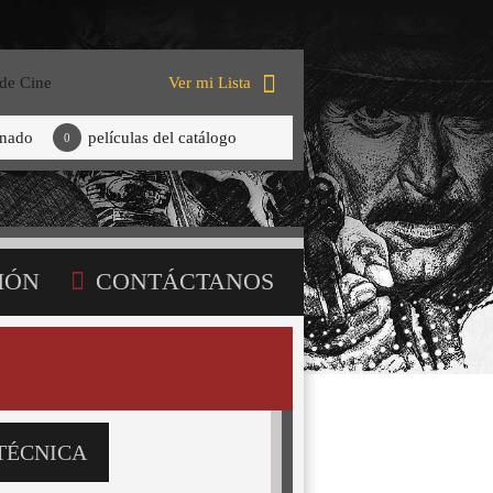
 de Cine
Ver mi Lista
onado
películas del catálogo
0
IÓN
CONTÁCTANOS
TÉCNICA