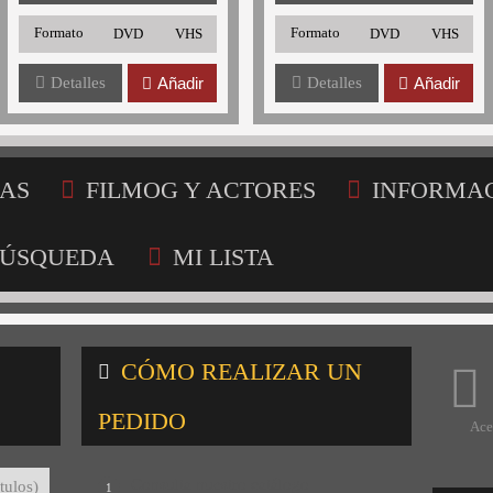
Formato
Formato
DVD
VHS
DVD
VHS
Detalles
Añadir
Detalles
Añadir
AS
FILMOG Y ACTORES
INFORMA
ÚSQUEDA
MI LISTA
CÓMO REALIZAR UN
PEDIDO
Ace
Consulta nuestro catálogo
tulos)
1