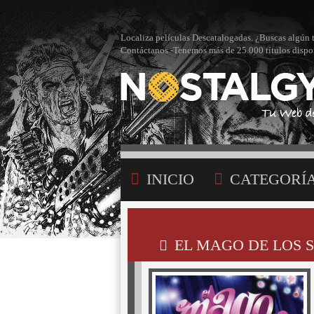
Localiza películas Descatalogadas. ¿Buscas algún 
Contáctanos -Tenemos más de 25.000 títulos dispo
INICIO
CATEGORÍ
BÚSQUEDA
MI LI
EL MAGO DE LOS S