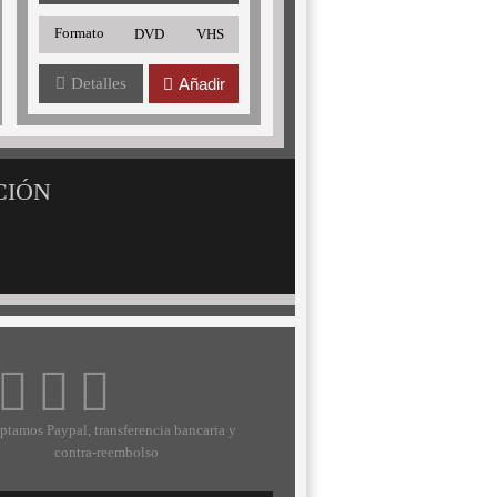
Formato
DVD
VHS
Detalles
Añadir
CIÓN
ptamos Paypal, transferencia bancaria y
contra-reembolso