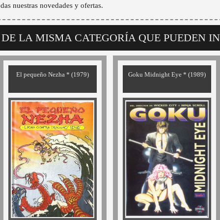
odas nuestras novedades y ofertas.
 DE LA MISMA CATEGORÍA QUE PUEDEN I
El pequeño Nezha * (1979)
Goku Midnight Eye * (1989)