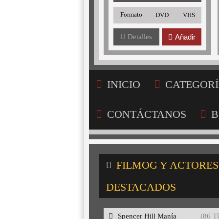
Formato
DVD
VHS
Detalles
Añadir
INICIO
CATEGORÍ
CONTÁCTANOS
B
FILMOG Y ACTORES
DESTACADOS
Spencer Hill Manía
(86 Tí