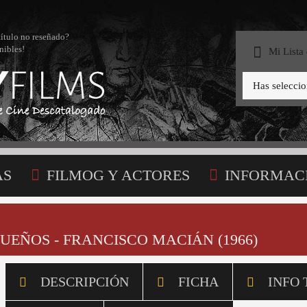
título no reseñado?
nibles!
Mi Lista
Has selecci
AS
FILMOG Y ACTORES
INFORMAC
STA
UEÑOS - FRANCISCO MACIÁN (1966)
DESCRIPCIÓN
FICHA
INFO 