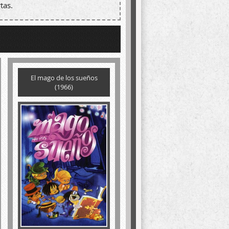
tas.
El mago de los sueños
(1966)