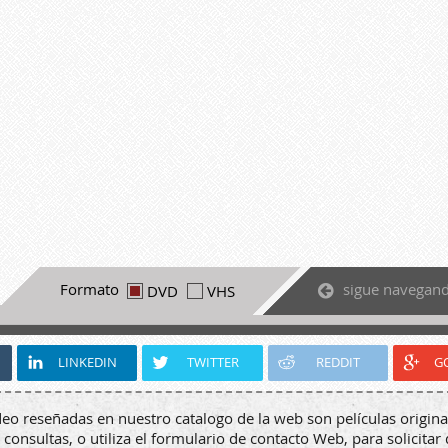
sigue navegan
Formato
DVD
VHS
LINKEDIN
TWITTER
REDDIT
G
deo reseñadas en nuestro catalogo de la web son películas origina
 consultas, o utiliza el formulario de contacto Web, para solicitar 