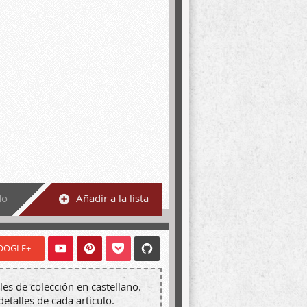
do
Añadir a la lista
OOGLE+
les de colección en castellano.
detalles de cada articulo.