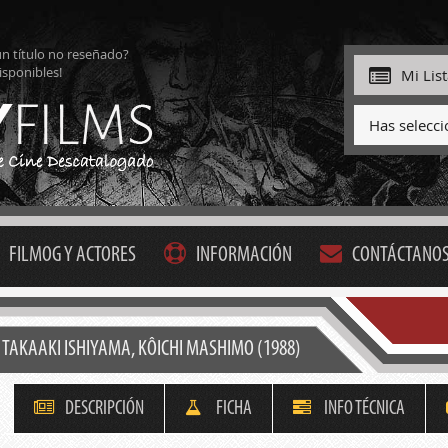
ún título no reseñado?
isponibles!
Mi Lis
Has selecc
FILMOG Y ACTORES
INFORMACIÓN
CONTÁCTANO
- TAKAAKI ISHIYAMA, KÔICHI MASHIMO (1988)
DESCRIPCIÓN
FICHA
INFO TÉCNICA