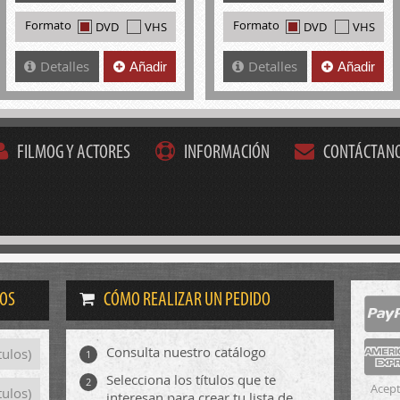
Formato
Formato
DVD
VHS
DVD
VHS
Detalles
Detalles
Añadir
Añadir
FILMOG Y ACTORES
INFORMACIÓN
CONTÁCTAN
DOS
CÓMO REALIZAR UN PEDIDO
Consulta nuestro catálogo
tulos)
1
Selecciona los títulos que te
2
Acept
tulos)
interesan para crear tu lista de