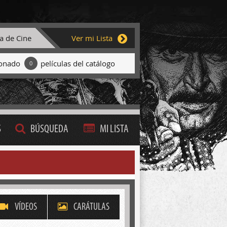
ta de Cine
Ver mi Lista
ionado
películas del catálogo
0
S
BÚSQUEDA
MI LISTA
VÍDEOS
CARÁTULAS