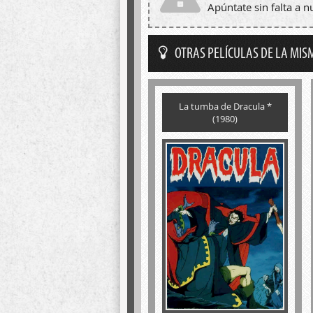
Apúntate sin falta a 
OTRAS PELÍCULAS DE LA MIS
La tumba de Dracula *
(1980)