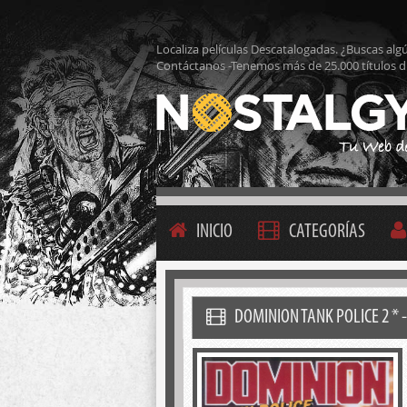
Localiza películas Descatalogadas. ¿Buscas alg
Contáctanos -Tenemos más de 25.000 títulos d
INICIO
CATEGORÍAS
DOMINION TANK POLICE 2 * 