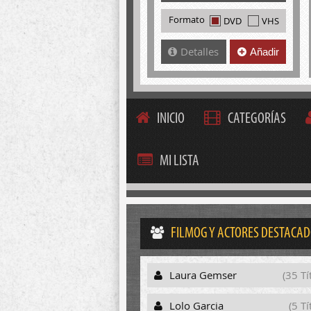
Formato
DVD
VHS
Detalles
Añadir
INICIO
CATEGORÍAS
MI LISTA
FILMOG Y ACTORES DESTACA
Laura Gemser
(35 Tí
Lolo Garcia
(5 Tí