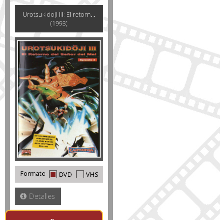
Urotsukidoji III: El retorn...
(1993)
Formato
DVD
VHS
Detalles