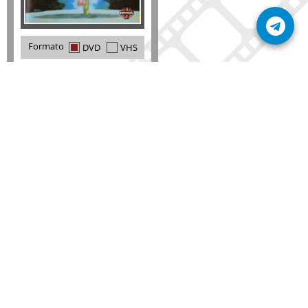
Formato
DVD
VHS
Detalles
AÑADIR
SÚSCRIBETE A NUESTRO BOLETÍN
Mantente informado sobre las últimas nosvedades
de nuestra web.