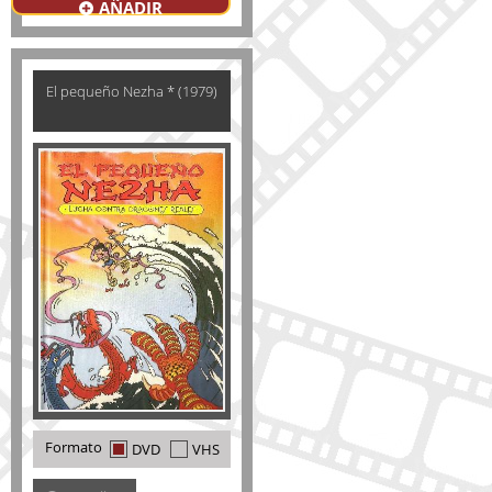
AÑADIR
El pequeño Nezha * (1979)
Formato
DVD
VHS