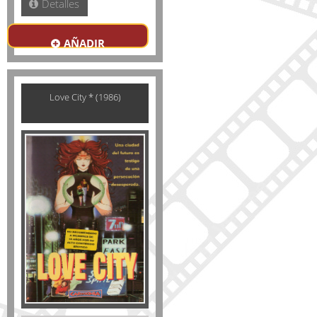
Detalles
AÑADIR
Love City * (1986)