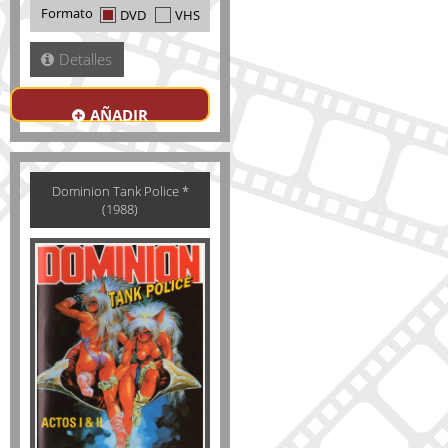
Formato
DVD
VHS
Detalles
AÑADIR
Dominion Tank Police *
(1988)