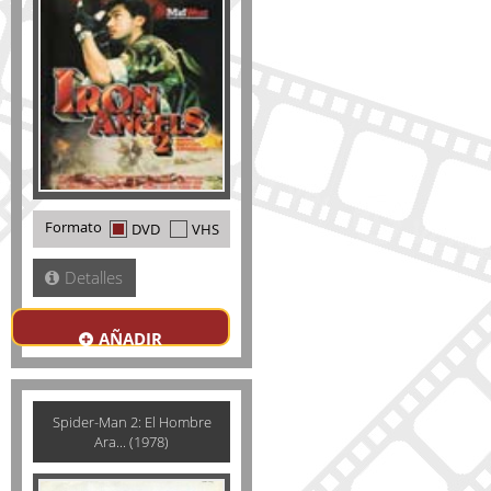
Formato
DVD
VHS
Detalles
AÑADIR
Spider-Man 2: El Hombre
Ara... (1978)