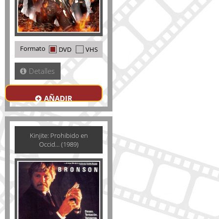
Formato
DVD
VHS
Detalles
AÑADIR
Kinjite: Prohibido en
Occid... (1989)