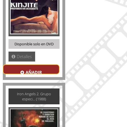
Disponible solo en DVD
Detalles
AÑADIR
Iron Angels 2. Grupo
especi... (1988)