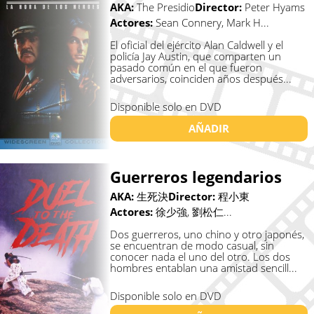
AKA:
The Presidio
Director:
Peter Hyams
Actores:
Sean Connery, Mark H...
El oficial del ejército Alan Caldwell y el
policía Jay Austin, que comparten un
pasado común en el que fueron
adversarios, coinciden años después...
Disponible solo en DVD
AÑADIR
Guerreros legendarios
AKA:
生死決
Director:
程小東
Actores:
徐少強, 劉松仁...
Dos guerreros, uno chino y otro japonés,
se encuentran de modo casual, sin
conocer nada el uno del otro. Los dos
hombres entablan una amistad sencill...
Disponible solo en DVD