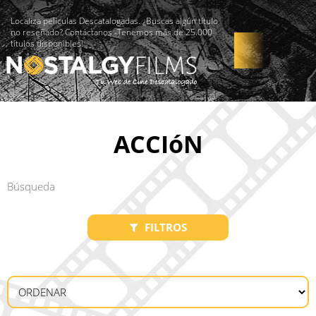
Localiza películas Descatalogadas. ¿Buscas algún título
no reseñado? Contáctanos -Tenemos más de 25.000
títulos disponibles!
ACCIóN
FILTROS