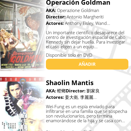
Operación Goldman
AKA:
Operazione Goldman
Director:
Antonio Margheriti
Actores:
Anthony Eisley, Wand...
Un importante científico desaparece del
centro de investigación espacial de Cabo
Kennedy sin dejar huella. Para investigar
el caso eligen a un equip...
Disponible solo en DVD
AÑADIR
Shaolin Mantis
AKA:
螳螂
Director:
劉家良
Actores:
姜大衛, 李麗麗...
Wei-Fung es un espía enviado para
infiltrarse en una familia que se sospecha
son revolucionarios, pero termina
enamorándose de la hija y se casa con...