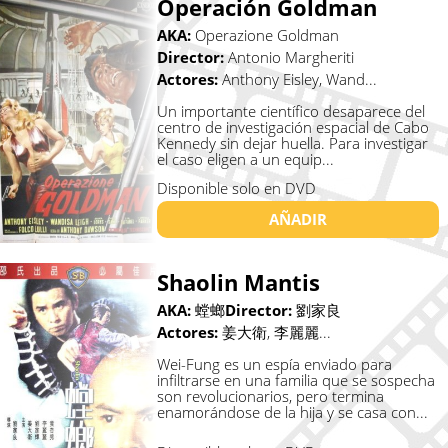
Operación Goldman
AKA:
Operazione Goldman
Director:
Antonio Margheriti
Actores:
Anthony Eisley, Wand...
Un importante científico desaparece del
centro de investigación espacial de Cabo
Kennedy sin dejar huella. Para investigar
el caso eligen a un equip...
Disponible solo en DVD
AÑADIR
Shaolin Mantis
AKA:
螳螂
Director:
劉家良
Actores:
姜大衛, 李麗麗...
Wei-Fung es un espía enviado para
infiltrarse en una familia que se sospecha
son revolucionarios, pero termina
enamorándose de la hija y se casa con...