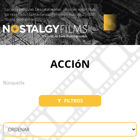
Localiza películas Descatalogadas. ¿Buscas algún título
no reseñado? Contáctanos -Tenemos más de 25.000
títulos disponibles!
ACCIóN
FILTROS