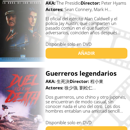
AKA:
The Presidio
Director:
Peter Hyams
Actores:
Sean Connery, Mark H...
El oficial del ejército Alan Caldwell y el
policía Jay Austin, que comparten un
pasado común en el que fueron
adversarios, coinciden años después...
Disponible solo en DVD
AÑADIR
Guerreros legendarios
AKA:
生死決
Director:
程小東
Actores:
徐少強, 劉松仁...
Dos guerreros, uno chino y otro japonés,
se encuentran de modo casual, sin
conocer nada el uno del otro. Los dos
hombres entablan una amistad sencill...
Disponible solo en DVD