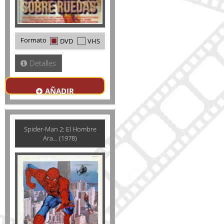
Formato
DVD
VHS
Detalles
AÑADIR
Spider-Man 2: El Hombre
Ara... (1978)