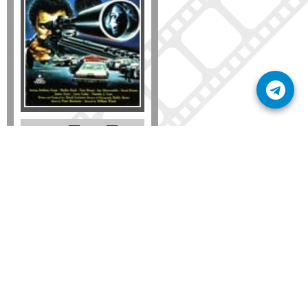
Formato
DVD
VHS
Detalles
AÑADIR
SÚSCRIBETE A NUESTRO BOLETÍN