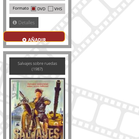
Formato
DVD
VHS
Detalles
AÑADIR
Salvajes sobre ruedas
(1987)