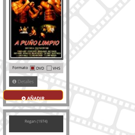
Formato
DVD
VHS
Detalles
AÑADIR
Regan (1974)