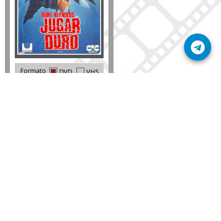
Formato
DVD
VHS
Detalles
AÑADIR
SÚSCRIBETE A NUESTRO BOLETÍN
Mantente informado sobre las últimas nosvedades
de nuestra web.