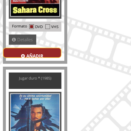
Formato
DVD
VHS
Detalles
AÑADIR
Jugar duro * (1985)