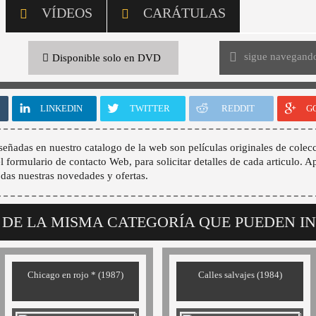
VÍDEOS
CARÁTULAS
sigue navegand
Disponible solo en DVD
LINKEDIN
TWITTER
REDDIT
G
señadas en nuestro catalogo de la web son películas originales de colecc
 el formulario de contacto Web, para solicitar detalles de cada articulo. A
odas nuestras novedades y ofertas.
 DE LA MISMA CATEGORÍA QUE PUEDEN I
Chicago en rojo * (1987)
Calles salvajes (1984)