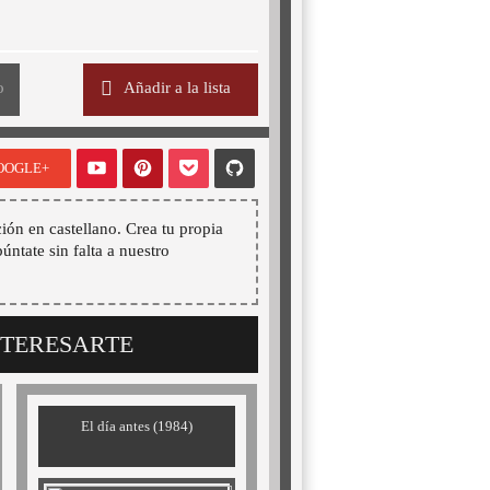
o
Añadir a la lista
OOGLE+
ión en castellano. Crea tu propia
púntate sin falta a nuestro
NTERESARTE
El día antes (1984)