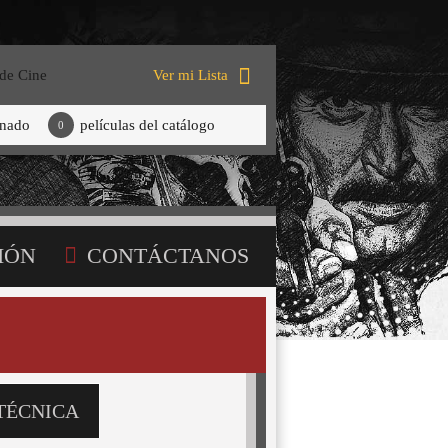
 de Cine
Ver mi Lista
onado
películas del catálogo
0
IÓN
CONTÁCTANOS
TÉCNICA