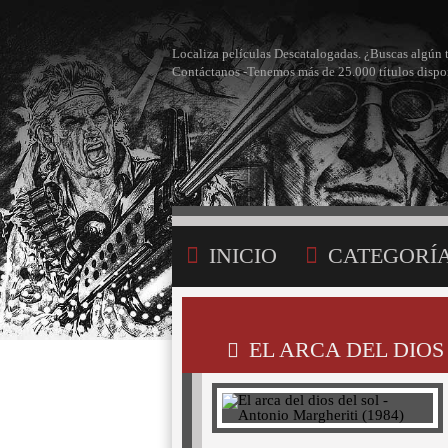
Localiza películas Descatalogadas. ¿Buscas algún 
Contáctanos -Tenemos más de 25.000 títulos dispo
INICIO
CATEGORÍ
BÚSQUEDA
MI LI
EL ARCA DEL DIOS