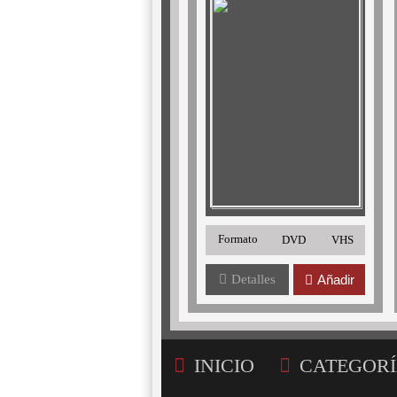
Formato
DVD
VHS
Detalles
Añadir
INICIO
CATEGORÍ