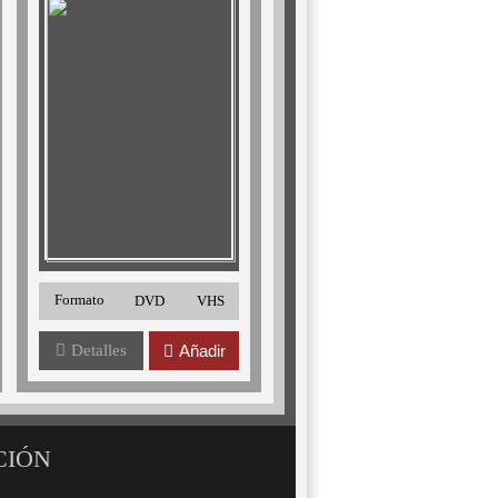
Formato
DVD
VHS
Detalles
Añadir
CIÓN