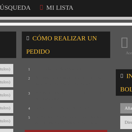
ÚSQUEDA
MI LISTA
CÓMO REALIZAR UN
PEDIDO
Ace
Consulta nuestro catálogo
tulos)
1
I
Selecciona los títulos que te interesan
2
tulos)
para crear tu lista de consultas
BO
Revisa tu lista y rellena el formulario
3
tulos)
con tus datos
Envíanos tu lista de consultas
tulos)
Aña
4
Te mandaremos el detalle del pedido
5
tulos)
con precios y condiciones de pago