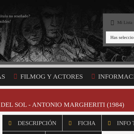
título no reseñado?
nibles!
Mi Lista
Has selecci
AS
FILMOG Y ACTORES
INFORMAC
STA
 DEL SOL - ANTONIO MARGHERITI (1984)
DESCRIPCIÓN
FICHA
INFO 