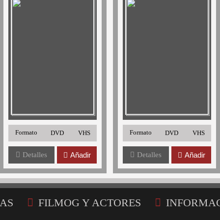
Formato
Formato
DVD
VHS
DVD
VHS
Detalles
Añadir
Detalles
Añadir
AS
FILMOG Y ACTORES
INFORMA