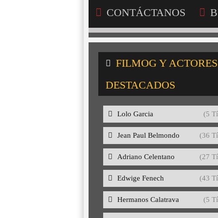
CONTÁCTANOS
B
FILMOG Y ACTORES
DESTACADOS
Lolo Garcia
(5 Tí
Jean Paul Belmondo
(36 Tí
Adriano Celentano
(27 Tí
Edwige Fenech
(43 Tí
Hermanos Calatrava
(5 Tí