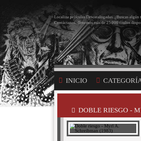
Localiza películas Descatalogadas. ¿Buscas algún 
Contáctanos -Tenemos más de 25.000 títulos dispo
INICIO
CATEGORÍ
BÚSQUEDA
MI LI
DOBLE RIESGO - M