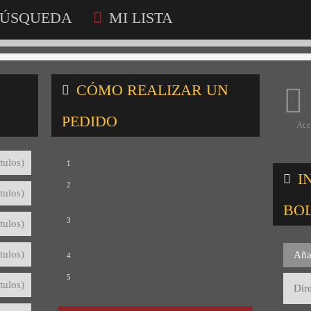
ÚSQUEDA
MI LISTA
CÓMO REALIZAR UN
PEDIDO
Ace
Consulta nuestro catálogo
tulos)
1
I
Selecciona los títulos que te interesan
2
tulos)
para crear tu lista de consultas
BO
Revisa tu lista y rellena el formulario
3
tulos)
con tus datos
Envíanos tu lista de consultas
tulos)
Aña
4
Te mandaremos el detalle del pedido
5
tulos)
con precios y condiciones de pago