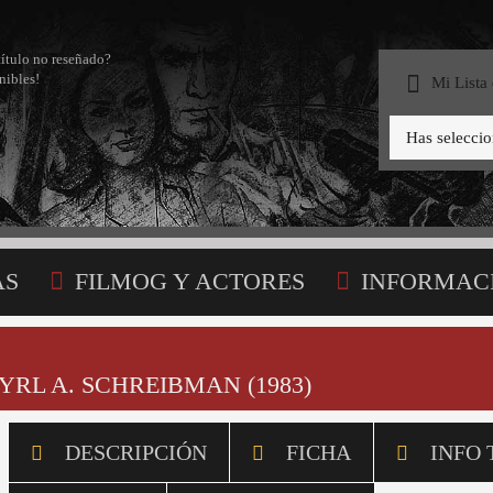
título no reseñado?
nibles!
Mi Lista
Has selecci
AS
FILMOG Y ACTORES
INFORMAC
STA
YRL A. SCHREIBMAN (1983)
DESCRIPCIÓN
FICHA
INFO 