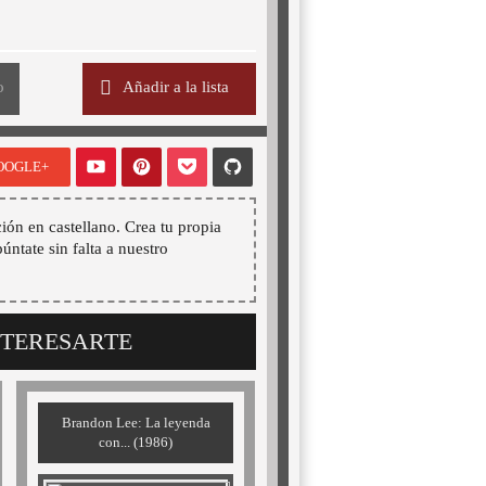
o
Añadir a la lista
OOGLE+
ión en castellano. Crea tu propia
púntate sin falta a nuestro
NTERESARTE
Brandon Lee: La leyenda
con... (1986)