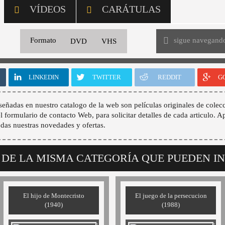
VÍDEOS
CARÁTULAS
sigue navegand
Formato
DVD
VHS
LINKEDIN
TWITTER
REDDIT
G
señadas en nuestro catalogo de la web son películas originales de colecc
 el formulario de contacto Web, para solicitar detalles de cada articulo. A
odas nuestras novedades y ofertas.
 DE LA MISMA CATEGORÍA QUE PUEDEN I
El hijo de Montecristo
El juego de la persecucion
(1940)
(1988)