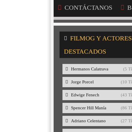
CONTÁCTANOS
B
FILMOG Y ACTORES
DESTACADOS
Hermanos Calatrava
(5 Tí
Jorge Porcel
(10 Tí
Edwige Fenech
(43 Tí
Spencer Hill Manía
(86 Tí
Adriano Celentano
(27 Tí