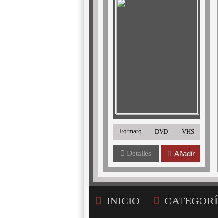
Formato
DVD
VHS
Detalles
Añadir
INICIO
CATEGORÍ