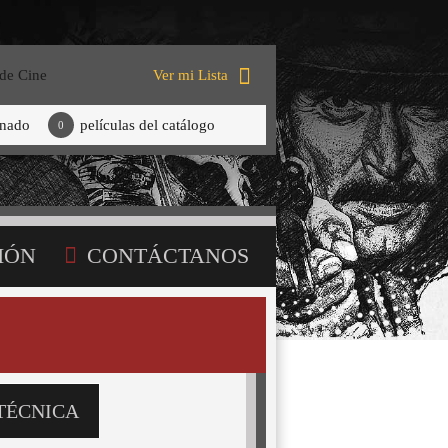
 de Cine
Ver mi Lista
onado
películas del catálogo
0
IÓN
CONTÁCTANOS
TÉCNICA