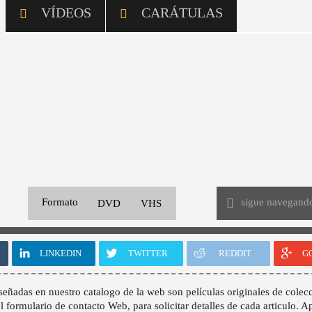
VÍDEOS
CARÁTULAS
sigue navegand
Formato
DVD
VHS
LINKEDIN
TWITTER
REDDIT
G
señadas en nuestro catalogo de la web son películas originales de colecc
 el formulario de contacto Web, para solicitar detalles de cada articulo. A