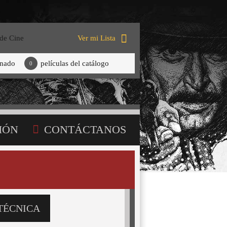
 de Cine
Ver mi Lista
onado
películas del catálogo
0
IÓN
CONTÁCTANOS
TÉCNICA