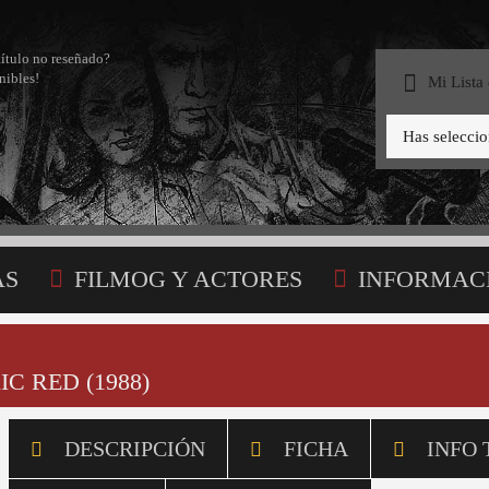
título no reseñado?
nibles!
Mi Lista
Has selecci
AS
FILMOG Y ACTORES
INFORMAC
STA
IC RED (1988)
DESCRIPCIÓN
FICHA
INFO 