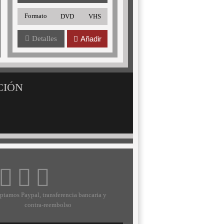
Formato
DVD
VHS
Detalles
Añadir
CIÓN
ptamos Paypal, transferencia bancaria y
contra-reembolso