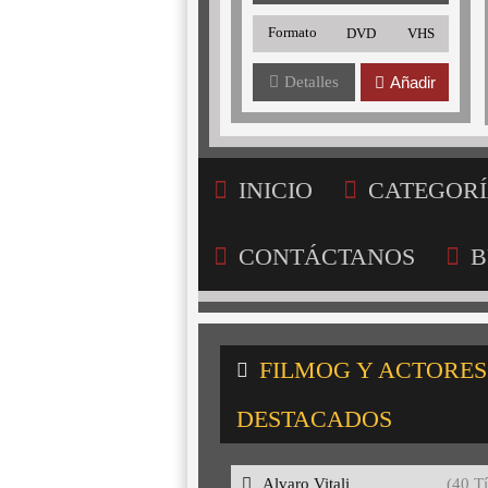
Formato
DVD
VHS
Detalles
Añadir
INICIO
CATEGORÍ
CONTÁCTANOS
B
FILMOG Y ACTORES
DESTACADOS
Alvaro Vitali
(40 Tí