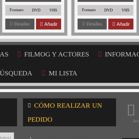
Formato
Formato
DVD
VHS
DVD
VHS
Detalles
Añadir
Detalles
Añadir
AS
FILMOG Y ACTORES
INFORMA
ÚSQUEDA
MI LISTA
CÓMO REALIZAR UN
PEDIDO
Ace
Consulta nuestro catálogo
tulos)
1