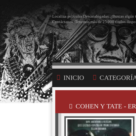
Localiza películas Descatalogadas. ¿Buscas algún 
Contáctanos -Tenemos más de 25.000 títulos dispo
INICIO
CATEGORÍ
BÚSQUEDA
MI LI
COHEN Y TATE - ER