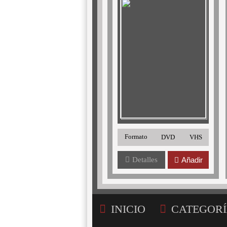
Formato
DVD
VHS
Detalles
Añadir
INICIO
CATEGORÍ