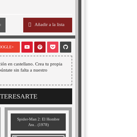
o
Añadir a la lista
OOGLE+
ión en castellano. Crea tu propia
púntate sin falta a nuestro
NTERESARTE
Spider-Man 2: El Hombre
Ara... (1978)