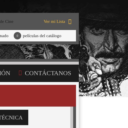
 de Cine
Ver mi Lista
onado
películas del catálogo
0
IÓN
CONTÁCTANOS
TÉCNICA