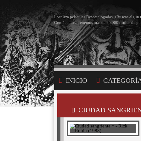
Localiza películas Descatalogadas. ¿Buscas algún 
Contáctanos -Tenemos más de 25.000 títulos dispo
INICIO
CATEGORÍ
BÚSQUEDA
MI LI
CIUDAD SANGRIENT