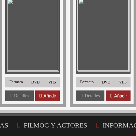
Formato
Formato
DVD
VHS
DVD
VHS
Detalles
Añadir
Detalles
Añadir
AS
FILMOG Y ACTORES
INFORMA