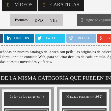
VÍDEOS
CARÁTULAS
sigue navegand
Formato
DVD
VHS
LINKEDIN
TWITTER
REDDIT
G
señadas en nuestro catalogo de la web son películas originales de colecc
 el formulario de contacto Web, para solicitar detalles de cada articulo. A
odas nuestras novedades y ofertas.
 DE LA MISMA CATEGORÍA QUE PUEDEN I
La ley de los gangsters ( )
Marcado para morir (1982)