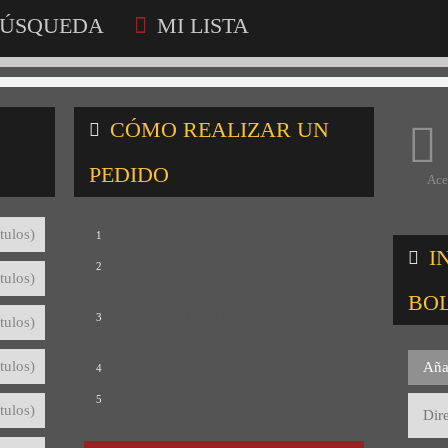
ÚSQUEDA
MI LISTA
CÓMO REALIZAR UN
PEDIDO
Ace
Consulta nuestro catálogo
tulos)
1
I
Selecciona los títulos que te interesan
2
tulos)
para crear tu lista de consultas
BO
Revisa tu lista y rellena el formulario
3
tulos)
con tus datos
Envíanos tu lista de consultas
tulos)
Aña
4
Te mandaremos el detalle del pedido
5
tulos)
con precios y condiciones de pago