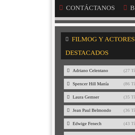
CONTÁCTANOS
B
FILMOG Y ACTORES
DESTACADOS
Adriano Celentano
(27 Tí
Spencer Hill Manía
(86 Tí
Laura Gemser
(35 Tí
Jean Paul Belmondo
(36 Tí
Edwige Fenech
(43 Tí