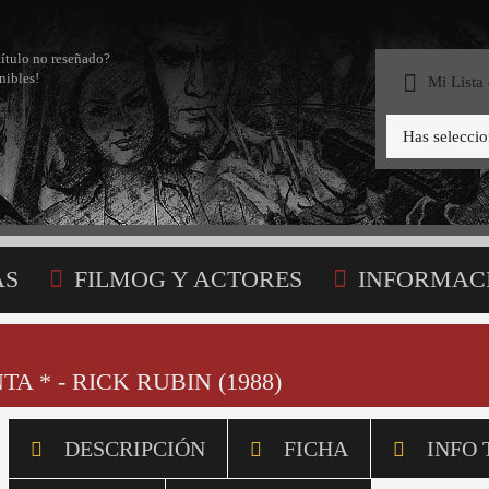
título no reseñado?
nibles!
Mi Lista
Has selecci
AS
FILMOG Y ACTORES
INFORMAC
STA
A * - RICK RUBIN (1988)
DESCRIPCIÓN
FICHA
INFO 