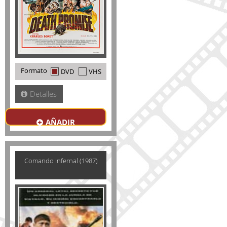
Formato
DVD
VHS
Detalles
AÑADIR
Comando Infernal (1987)