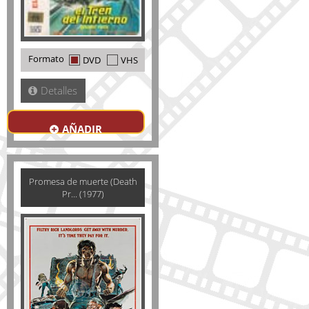
Formato
DVD
VHS
Detalles
AÑADIR
Promesa de muerte (Death
Pr... (1977)