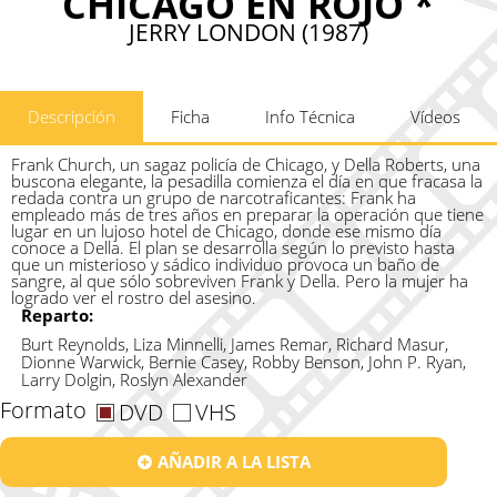
CHICAGO EN ROJO *
JERRY LONDON (1987)
Descripción
Ficha
Info Técnica
Vídeos
Frank Church, un sagaz policía de Chicago, y Della Roberts, una
buscona elegante, la pesadilla comienza el día en que fracasa la
redada contra un grupo de narcotraficantes: Frank ha
empleado más de tres años en preparar la operación que tiene
lugar en un lujoso hotel de Chicago, donde ese mismo día
conoce a Della. El plan se desarrolla según lo previsto hasta
que un misterioso y sádico individuo provoca un baño de
sangre, al que sólo sobreviven Frank y Della. Pero la mujer ha
logrado ver el rostro del asesino.
Reparto:
Burt Reynolds, Liza Minnelli, James Remar, Richard Masur,
Dionne Warwick, Bernie Casey, Robby Benson, John P. Ryan,
Larry Dolgin, Roslyn Alexander
Formato
DVD
VHS
AÑADIR A LA LISTA