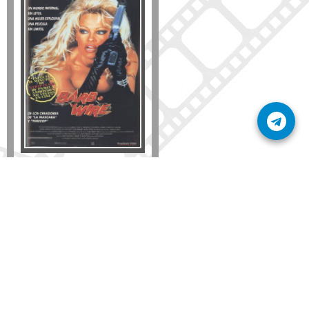
Formato
DVD
VHS
Detalles
AÑADIR