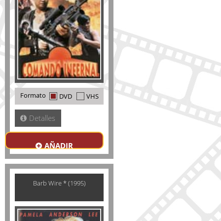
Formato
DVD
VHS
Detalles
AÑADIR
Barb Wire * (1995)