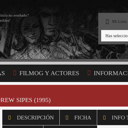
título no reseñado?
nibles!
Mi Lista
Has selecci
AS
FILMOG Y ACTORES
INFORMAC
STA
REW SIPES (1995)
DESCRIPCIÓN
FICHA
INFO 