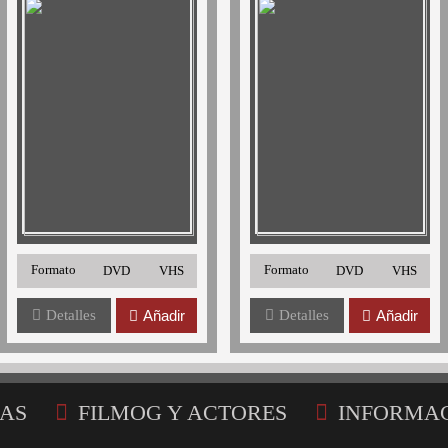
Formato
Formato
DVD
VHS
DVD
VHS
Detalles
Añadir
Detalles
Añadir
AS
FILMOG Y ACTORES
INFORMA