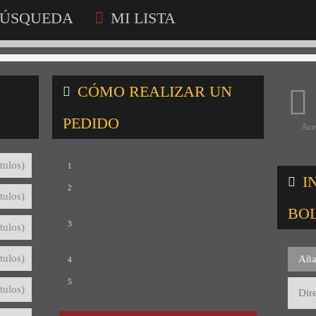
ÚSQUEDA
MI LISTA
CÓMO REALIZAR UN
PEDIDO
Ace
Consulta nuestro catálogo
tulos)
1
I
Selecciona los títulos que te interesan
2
tulos)
para crear tu lista de consultas
BO
Revisa tu lista y rellena el formulario
3
tulos)
con tus datos
Envíanos tu lista de consultas
tulos)
Aña
4
Te mandaremos el detalle del pedido
5
tulos)
con precios y condiciones de pago