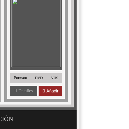
Formato
DVD
VHS
Detalles
Añadir
CIÓN