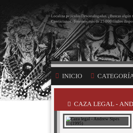
Localiza películas Descatalogadas. ¿Buscas algún 
Contáctanos -Tenemos más de 25.000 títulos dispo
INICIO
CATEGORÍ
BÚSQUEDA
MI LI
CAZA LEGAL - AND