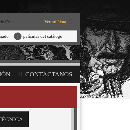
 de Cine
Ver mi Lista
onado
películas del catálogo
0
IÓN
CONTÁCTANOS
TÉCNICA