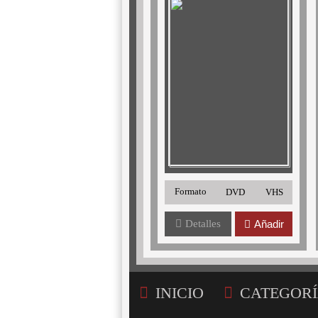
Formato
DVD
VHS
Detalles
Añadir
INICIO
CATEGORÍ