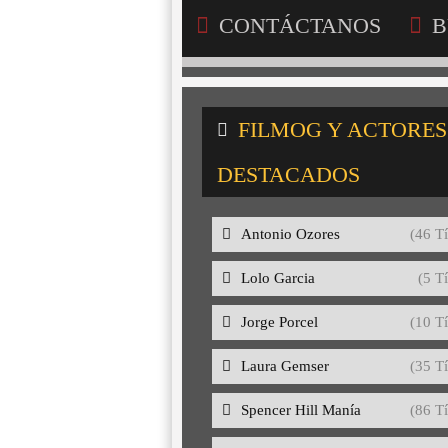
CONTÁCTANOS
B
FILMOG Y ACTORES
DESTACADOS
Antonio Ozores
(46 Tí
Lolo Garcia
(5 Tí
Jorge Porcel
(10 Tí
Laura Gemser
(35 Tí
Spencer Hill Manía
(86 Tí