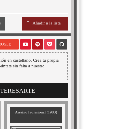
o
Añadir a la lista
OOGLE+
ión en castellano. Crea tu propia
púntate sin falta a nuestro
NTERESARTE
Asesino Profesional (1983)