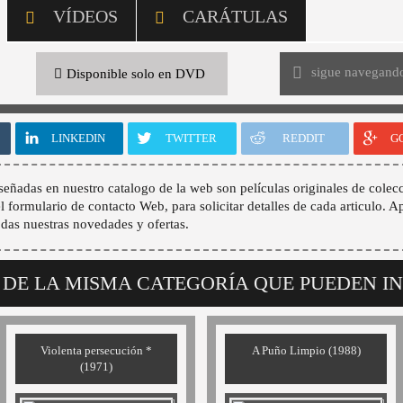
VÍDEOS
CARÁTULAS
sigue navegand
Disponible solo en DVD
LINKEDIN
TWITTER
REDDIT
G
señadas en nuestro catalogo de la web son películas originales de colecc
 el formulario de contacto Web, para solicitar detalles de cada articulo. A
odas nuestras novedades y ofertas.
 DE LA MISMA CATEGORÍA QUE PUEDEN I
Violenta persecución *
A Puño Limpio (1988)
(1971)