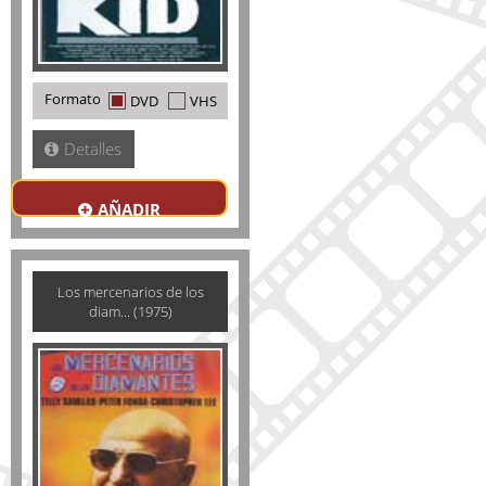
Formato
DVD
VHS
Detalles
AÑADIR
Los mercenarios de los
diam... (1975)