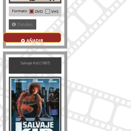
Formato
DVD
VHS
Detalles
AÑADIR
Salvaje Kid (1987)