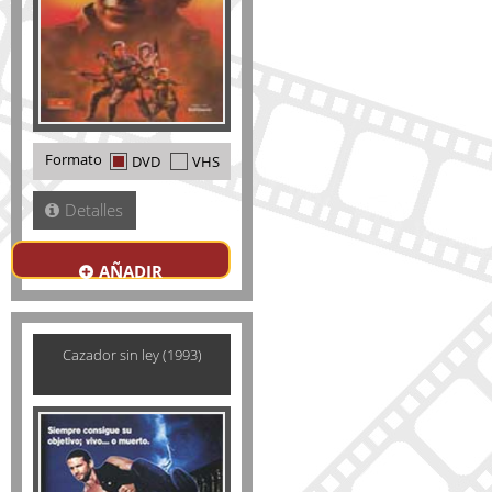
Formato
DVD
VHS
Detalles
AÑADIR
Cazador sin ley (1993)