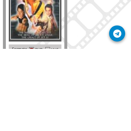
Formato
DVD
VHS
Detalles
AÑADIR
SÚSCRIBETE A NUESTRO BOLETÍN
Mantente informado sobre las últimas nosvedades