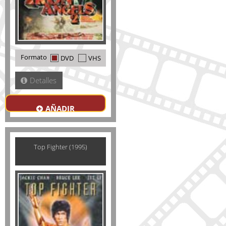
Formato
DVD
VHS
Detalles
AÑADIR
Top Fighter (1995)