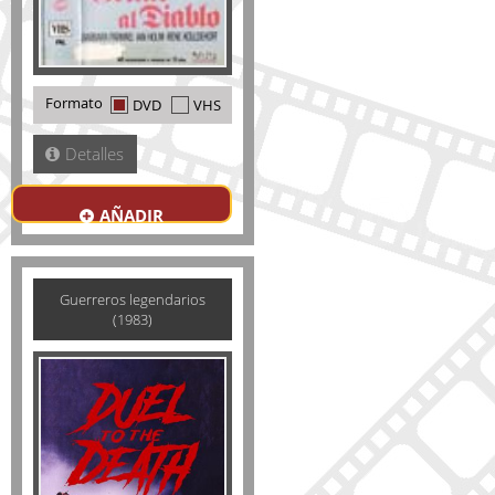
Formato
DVD
VHS
Detalles
AÑADIR
Guerreros legendarios
(1983)