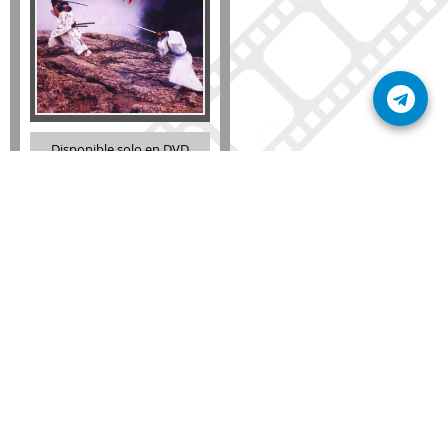
Disponible solo en DVD
Detalles
AÑADIR
SÚSCRIBETE A NUESTRO BOLETÍN
Mantente informado sobre las últimas nosvedades
de nuestra web.