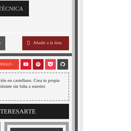
TÉCNICA
o
Añadir a la lista
OOGLE+
ión en castellano. Crea tu propia
púntate sin falta a nuestro
NTERESARTE