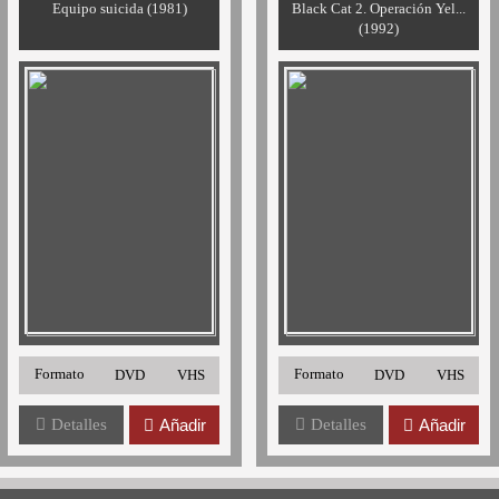
Equipo suicida (1981)
Black Cat 2. Operación Yel...
(1992)
Formato
Formato
DVD
VHS
DVD
VHS
Detalles
Añadir
Detalles
Añadir