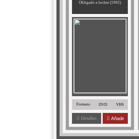
Obligado a luchar (1992)
Formato
DVD
VHS
Detalles
Añadir