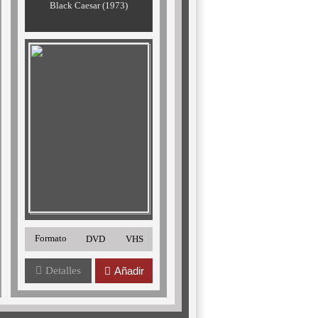
Black Caesar (1973)
Formato
DVD
VHS
Detalles
Añadir