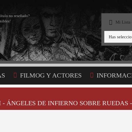
título no reseñado?
nibles!
Mi Lista
Has selecci
AS
FILMOG Y ACTORES
INFORMAC
STA
 - ÁNGELES DE INFIERNO SOBRE RUEDAS -