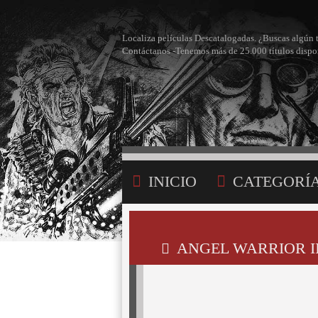
Localiza películas Descatalogadas. ¿Buscas algún 
Contáctanos -Tenemos más de 25.000 títulos dispo
INICIO
CATEGORÍ
BÚSQUEDA
MI LI
ANGEL WARRIOR II