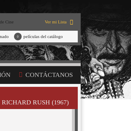
 de Cine
Ver mi Lista
onado
películas del catálogo
0
IÓN
CONTÁCTANOS
 RICHARD RUSH (1967)