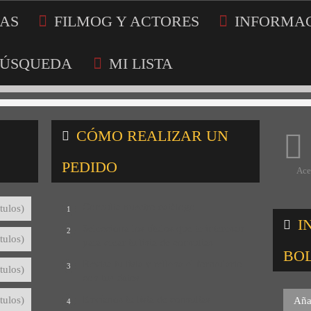
AS
FILMOG Y ACTORES
INFORMA
ÚSQUEDA
MI LISTA
CÓMO REALIZAR UN
PEDIDO
Ace
Consulta nuestro catálogo
tulos)
1
I
Selecciona los títulos que te interesan
2
tulos)
para crear tu lista de consultas
BO
Revisa tu lista y rellena el formulario
3
tulos)
con tus datos
Envíanos tu lista de consultas
tulos)
Aña
4