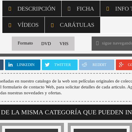
DESCRIPCIÓN
FICHA
INFO 
VÍDEOS
CARÁTULAS
sigue navegand
Formato
DVD
VHS
LINKEDIN
TWITTER
REDDIT
G
señadas en nuestro catalogo de la web son películas originales de colecc
 el formulario de contacto Web, para solicitar detalles de cada articulo. A
odas nuestras novedades y ofertas.
 DE LA MISMA CATEGORÍA QUE PUEDEN I