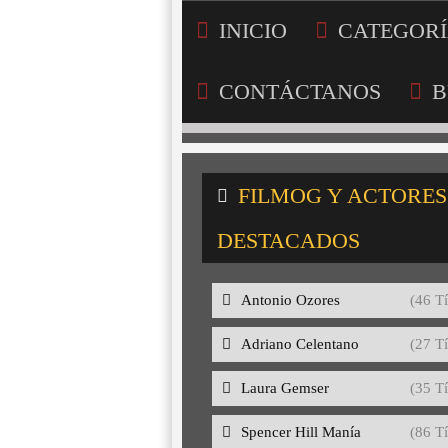
INICIO
CATEGORÍ
CONTÁCTANOS
B
FILMOG Y ACTORES
DESTACADOS
Antonio Ozores
(46 Tí
Adriano Celentano
(27 Tí
Laura Gemser
(35 Tí
Spencer Hill Manía
(86 Tí